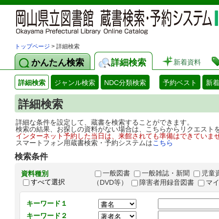
トップページ
> 詳細検索
かんたん検索
詳細検索
新着資料
詳細検索
ジャンル検索
NDC分類検索
予約ベスト
新
詳細検索
詳細な条件を設定して、蔵書を検索することができます。
検索の結果、お探しの資料がない場合は、こちらからリクエスト
インターネット予約した当日は、来館されても準備はできていま
スマートフォン用蔵書検索・予約システムは
こちら
検索条件
一般図書
一般雑誌・新聞
児童
資料種別
すべて選択
（DVD等）
障害者用録音図書
マ
キーワード１
キーワード２