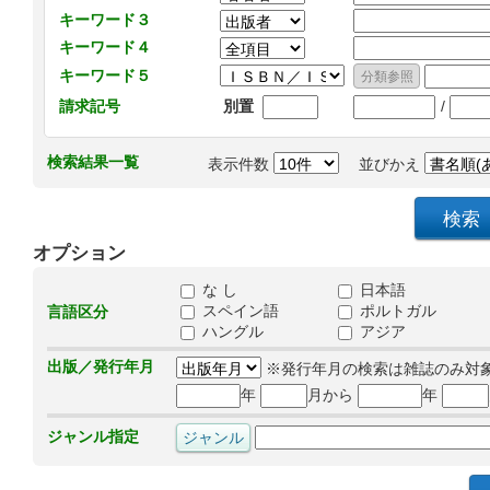
キーワード３
キーワード４
キーワード５
/
請求記号
別置
検索結果一覧
表示件数
並びかえ
オプション
な し
日本語
スペイン語
ポルトガル
言語区分
ハングル
アジア
出版／発行年月
※発行年月の検索は雑誌のみ対
年
月から
年
ジャンル指定