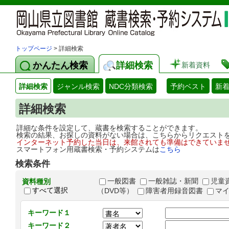
トップページ
> 詳細検索
かんたん検索
詳細検索
新着資料
詳細検索
ジャンル検索
NDC分類検索
予約ベスト
新
詳細検索
詳細な条件を設定して、蔵書を検索することができます。
検索の結果、お探しの資料がない場合は、こちらからリクエスト
インターネット予約した当日は、来館されても準備はできていま
スマートフォン用蔵書検索・予約システムは
こちら
検索条件
一般図書
一般雑誌・新聞
児童
資料種別
すべて選択
（DVD等）
障害者用録音図書
マ
キーワード１
キーワード２