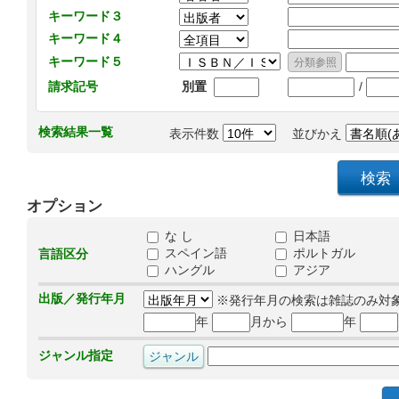
キーワード３
キーワード４
キーワード５
/
請求記号
別置
検索結果一覧
表示件数
並びかえ
オプション
な し
日本語
スペイン語
ポルトガル
言語区分
ハングル
アジア
出版／発行年月
※発行年月の検索は雑誌のみ対
年
月から
年
ジャンル指定