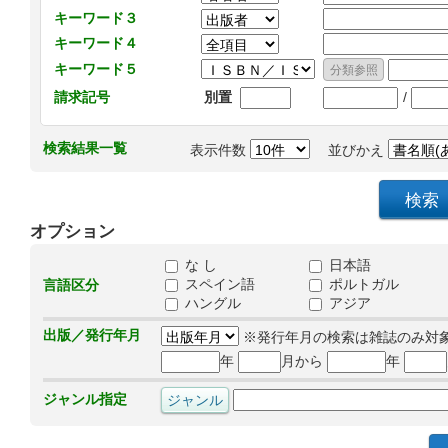
キーワード３
キーワード４
キーワード５
/
請求記号
別置
検索結果一覧
表示件数
並びかえ
オプション
な し
日本語
スペイン語
ポルトガル
言語区分
ハングル
アジア
出版／発行年月
※発行年月の検索は雑誌のみ対
年
月から
年
ジャンル指定