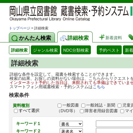
トップページ
> 詳細検索
かんたん検索
詳細検索
新着資料
詳細検索
ジャンル検索
NDC分類検索
予約ベスト
新
詳細検索
詳細な条件を設定して、蔵書を検索することができます。
検索の結果、お探しの資料がない場合は、こちらからリクエスト
インターネット予約した当日は、来館されても準備はできていま
スマートフォン用蔵書検索・予約システムは
こちら
検索条件
一般図書
一般雑誌・新聞
児童
資料種別
すべて選択
（DVD等）
障害者用録音図書
マ
キーワード１
キーワード２