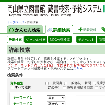
トップページ
> 詳細検索
かんたん検索
詳細検索
新着資料
詳細検索
ジャンル検索
NDC分類検索
予約ベスト
新
詳細検索
詳細な条件を設定して、蔵書を検索することができます。
検索の結果、お探しの資料がない場合は、こちらからリクエスト
インターネット予約した当日は、来館されても準備はできていま
スマートフォン用蔵書検索・予約システムは
こちら
検索条件
一般図書
一般雑誌・新聞
児童
資料種別
すべて選択
（DVD等）
障害者用録音図書
マ
キーワード１
キーワード２