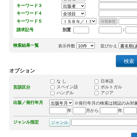
キーワード３
キーワード４
キーワード５
/
請求記号
別置
検索結果一覧
表示件数
並びかえ
オプション
な し
日本語
スペイン語
ポルトガル
言語区分
ハングル
アジア
出版／発行年月
※発行年月の検索は雑誌のみ対
年
月から
年
ジャンル指定