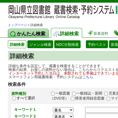
トップページ
> 詳細検索
かんたん検索
詳細検索
新着資料
詳細検索
ジャンル検索
NDC分類検索
予約ベスト
新
詳細検索
詳細な条件を設定して、蔵書を検索することができます。
検索の結果、お探しの資料がない場合は、こちらからリクエスト
インターネット予約した当日は、来館されても準備はできていま
スマートフォン用蔵書検索・予約システムは
こちら
検索条件
一般図書
一般雑誌・新聞
児童
資料種別
すべて選択
（DVD等）
障害者用録音図書
マ
キーワード１
キーワード２