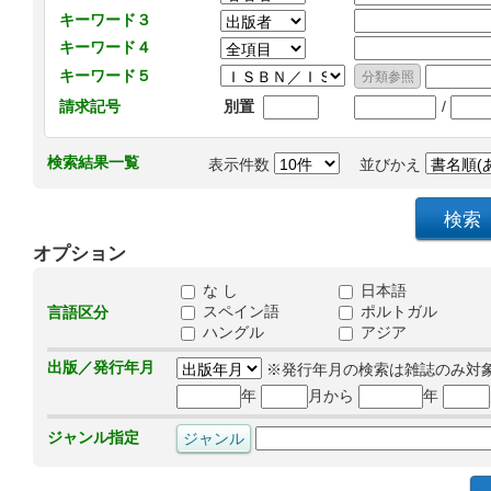
キーワード３
キーワード４
キーワード５
/
請求記号
別置
検索結果一覧
表示件数
並びかえ
オプション
な し
日本語
スペイン語
ポルトガル
言語区分
ハングル
アジア
出版／発行年月
※発行年月の検索は雑誌のみ対
年
月から
年
ジャンル指定