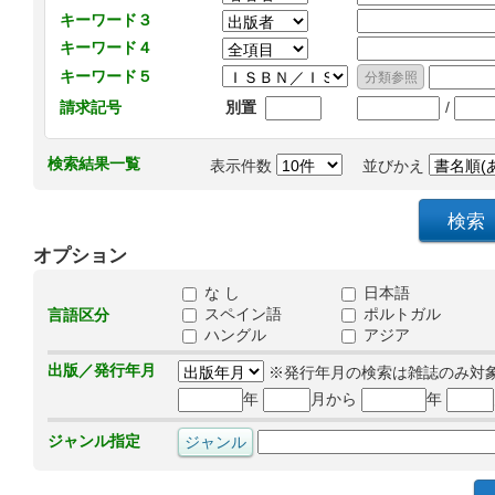
キーワード３
キーワード４
キーワード５
/
請求記号
別置
検索結果一覧
表示件数
並びかえ
オプション
な し
日本語
スペイン語
ポルトガル
言語区分
ハングル
アジア
出版／発行年月
※発行年月の検索は雑誌のみ対
年
月から
年
ジャンル指定