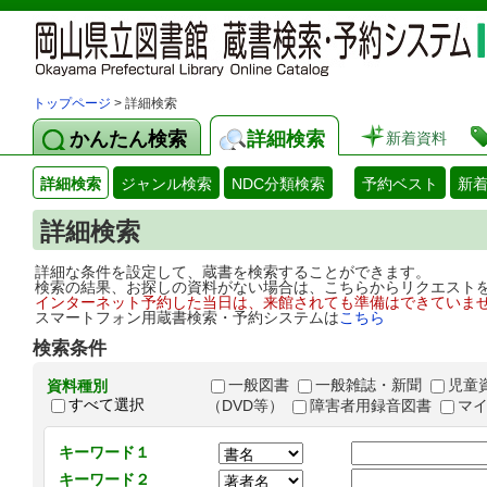
トップページ
> 詳細検索
かんたん検索
詳細検索
新着資料
詳細検索
ジャンル検索
NDC分類検索
予約ベスト
新
詳細検索
詳細な条件を設定して、蔵書を検索することができます。
検索の結果、お探しの資料がない場合は、こちらからリクエスト
インターネット予約した当日は、来館されても準備はできていま
スマートフォン用蔵書検索・予約システムは
こちら
検索条件
一般図書
一般雑誌・新聞
児童
資料種別
すべて選択
（DVD等）
障害者用録音図書
マ
キーワード１
キーワード２