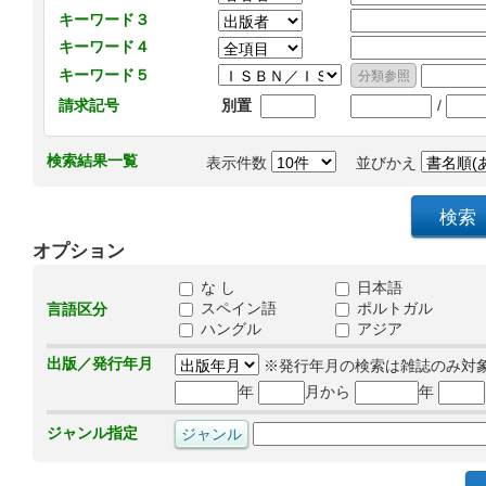
キーワード３
キーワード４
キーワード５
/
請求記号
別置
検索結果一覧
表示件数
並びかえ
オプション
な し
日本語
スペイン語
ポルトガル
言語区分
ハングル
アジア
出版／発行年月
※発行年月の検索は雑誌のみ対
年
月から
年
ジャンル指定