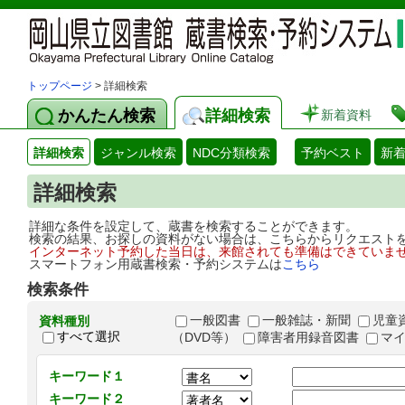
トップページ
> 詳細検索
かんたん検索
詳細検索
新着資料
詳細検索
ジャンル検索
NDC分類検索
予約ベスト
新
詳細検索
詳細な条件を設定して、蔵書を検索することができます。
検索の結果、お探しの資料がない場合は、こちらからリクエスト
インターネット予約した当日は、来館されても準備はできていま
スマートフォン用蔵書検索・予約システムは
こちら
検索条件
一般図書
一般雑誌・新聞
児童
資料種別
すべて選択
（DVD等）
障害者用録音図書
マ
キーワード１
キーワード２