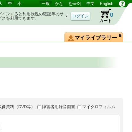
大
中
小
一般
かな
한국어
中文
English
0
グインすると利用状況の確認等のサ
ビスを利用できます。
カート
マイライブラリー
映像資料（DVD等）
障害者用録音図書
マイクロフィルム