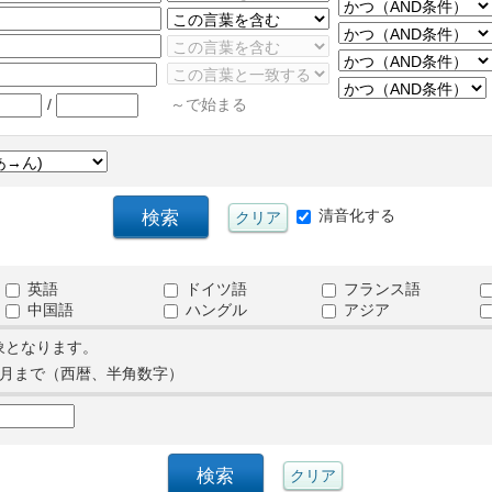
/
～で始まる
清音化する
英語
ドイツ語
フランス語
中国語
ハングル
アジア
象となります。
月まで（西暦、半角数字）