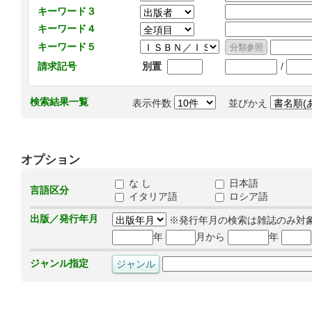
キーワード３
キーワード４
キーワード５
/
請求記号
別置
検索結果一覧
表示件数
並びかえ
オプション
な し
日本語
言語区分
イタリア語
ロシア語
出版／発行年月
※発行年月の検索は雑誌のみ対
年
月から
年
ジャンル指定