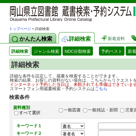
トップページ
> 詳細検索
かんたん検索
詳細検索
新着資料
詳細検索
ジャンル検索
NDC分類検索
予約ベスト
新
詳細検索
詳細な条件を設定して、蔵書を検索することができます。
検索の結果、お探しの資料がない場合は、こちらからリクエスト
インターネット予約した当日は、来館されても準備はできていま
スマートフォン用蔵書検索・予約システムは
こちら
検索条件
資料種別
一般図書
一般雑誌・新聞
児童
すべて選択
キーワード１
キーワード２