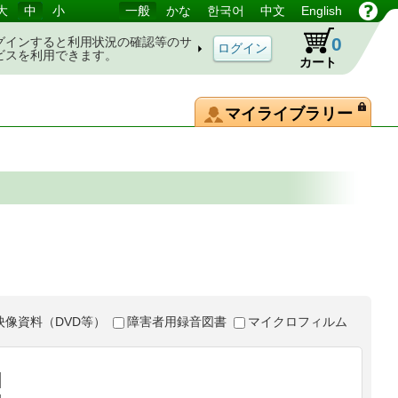
大
中
小
一般
かな
한국어
中文
English
0
グインすると利用状況の確認等のサ
ビスを利用できます。
カート
マイライブラリー
映像資料（DVD等）
障害者用録音図書
マイクロフィルム