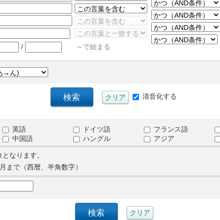
/
～で始まる
清音化する
英語
ドイツ語
フランス語
中国語
ハングル
アジア
象となります。
月まで（西暦、半角数字）