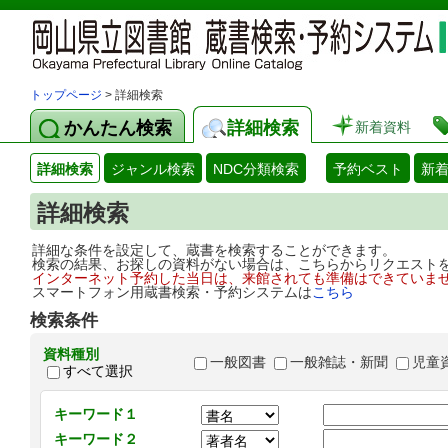
トップページ
> 詳細検索
かんたん検索
詳細検索
新着資料
詳細検索
ジャンル検索
NDC分類検索
予約ベスト
新
詳細検索
詳細な条件を設定して、蔵書を検索することができます。
検索の結果、お探しの資料がない場合は、こちらからリクエスト
インターネット予約した当日は、来館されても準備はできていま
スマートフォン用蔵書検索・予約システムは
こちら
検索条件
資料種別
一般図書
一般雑誌・新聞
児童
すべて選択
キーワード１
キーワード２