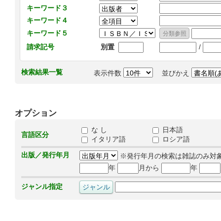
キーワード３
キーワード４
キーワード５
/
請求記号
別置
検索結果一覧
表示件数
並びかえ
オプション
な し
日本語
言語区分
イタリア語
ロシア語
出版／発行年月
※発行年月の検索は雑誌のみ対
年
月から
年
ジャンル指定