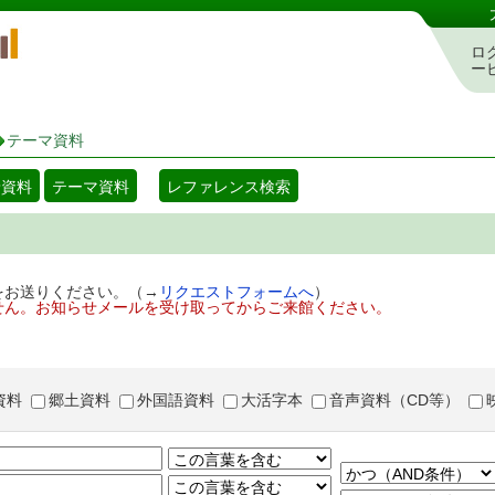
岡山県立図書館 蔵書検索・予約システム
ロ
ー
テーマ資料
着資料
テーマ資料
レファレンス検索
をお送りください。（→
リクエストフォームへ
）
せん。お知らせメールを受け取ってからご来館ください。
資料
郷土資料
外国語資料
大活字本
音声資料（CD等）