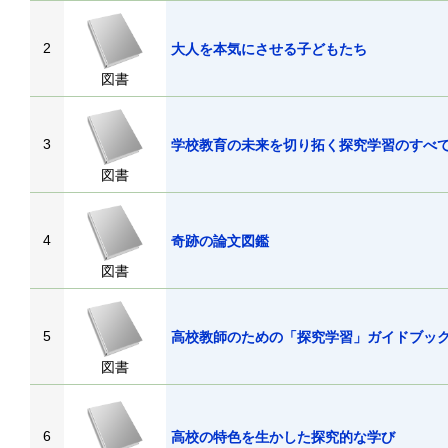
2
大人を本気にさせる子どもたち
図書
3
学校教育の未来を切り拓く探究学習のすべ
図書
4
奇跡の論文図鑑
図書
5
高校教師のための「探究学習」ガイドブッ
図書
6
高校の特色を生かした探究的な学び