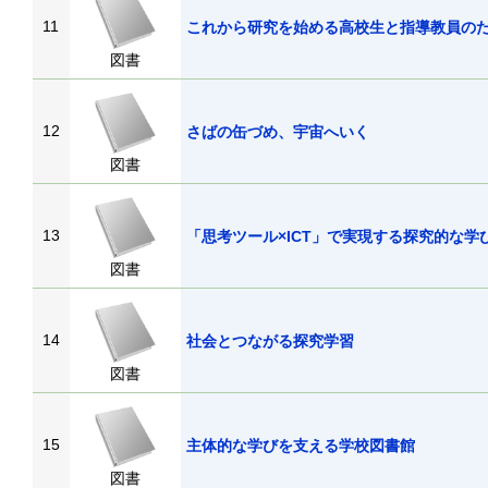
11
これから研究を始める高校生と指導教員の
図書
12
さばの缶づめ、宇宙へいく
図書
13
「思考ツール×ICT」で実現する探究的な学
図書
14
社会とつながる探究学習
図書
15
主体的な学びを支える学校図書館
図書