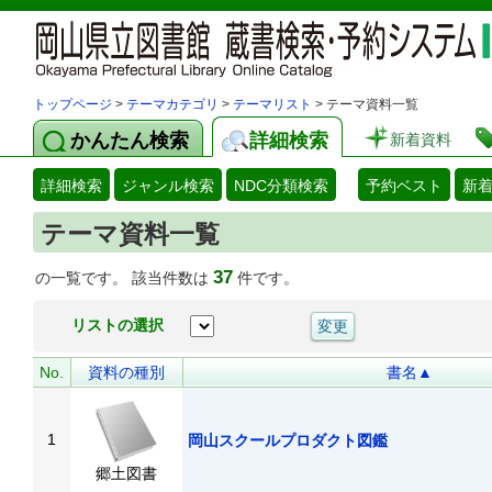
トップページ
>
テーマカテゴリ
>
テーマリスト
> テーマ資料一覧
かんたん検索
詳細検索
新着資料
詳細検索
ジャンル検索
NDC分類検索
予約ベスト
新
テーマ資料一覧
37
の一覧です。 該当件数は
件です。
リストの選択
No.
資料の種別
書名▲
1
岡山スクールプロダクト図鑑
郷土図書