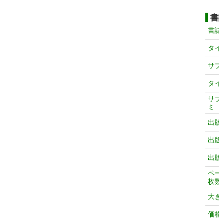
書
書
タ
サ
タ
サ
ミ
出
出
出
ペ
枚
大
価