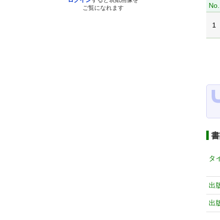
ログイン
すると表紙画像を
No.
ご覧になれます
1
書
タ
出
出