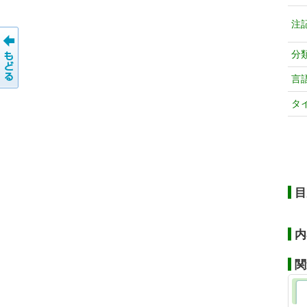
注
分
言
タ
目
内
関