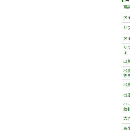
書
タ
サ
タ
サ
ミ
出
出
等
出
出
ペ
枚
大
再