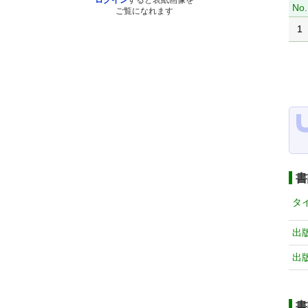
ログイン
すると表紙画像を
No.
ご覧になれます
1
書
タ
出
出
書