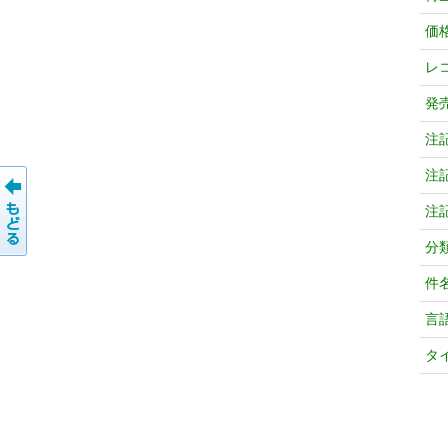
価
レ
発
注
注
注
分
件
言
タ