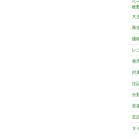
ペ
枚
大
再
価
レ
発
付
注
分
音
言
タ