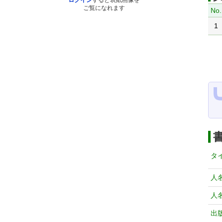
ログイン
すると表紙画像を
ご覧になれます
No.
1
タ
人
人
出