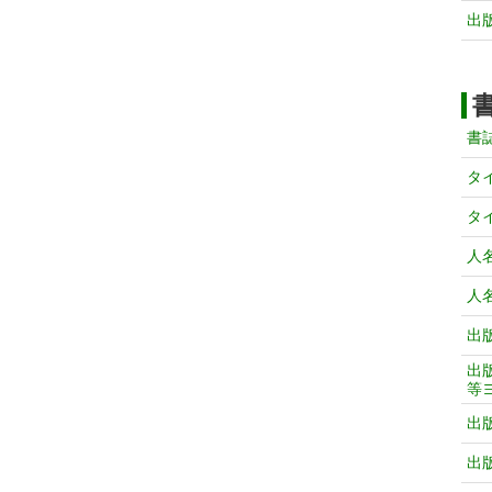
出
書
タ
タ
人
人
出
出
等
出
出