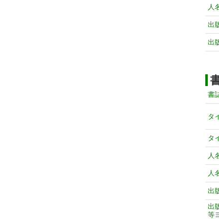
人
出
出
書
タ
タ
人
人
出
出
等