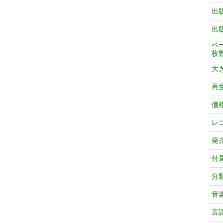
出
出
ペ
枚
大
再
価
レ
発
付
分
音
言