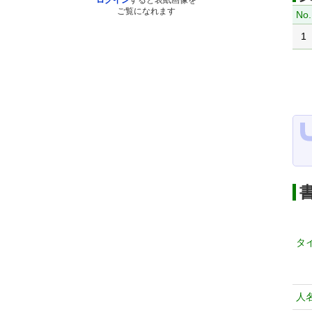
ログイン
すると表紙画像を
ご覧になれます
No.
1
タ
人