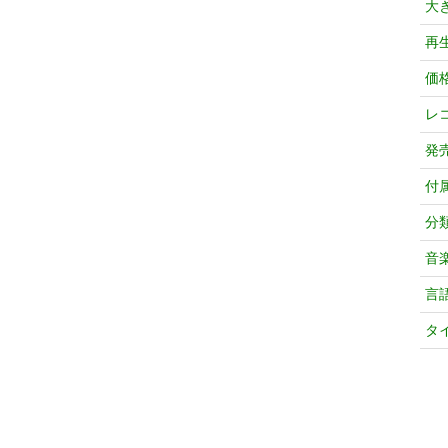
大
再
価
レ
発
付
分
音
言
タ