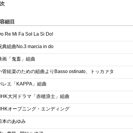
次
容細目
o Re Mi Fa Sol La Si Do!
典組曲No.3 marcia in do
映画「鬼畜」組曲
小管絃楽のための組曲よりBasso ostinato、トッカァタ
バレエ「KAPPA」組曲
NHK大河ドラマ「赤穂浪士」組曲
NHKオープニング・エンディング
日本のあゆみ