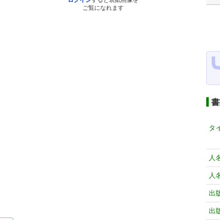
ログイン
すると表紙画像を
ご覧になれます
書
タ
人
人
出
出