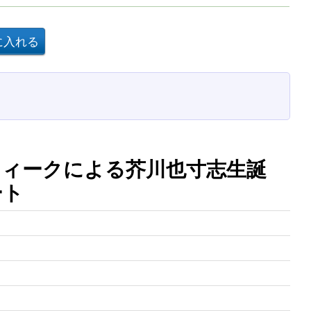
ィークによる芥川也寸志生誕
ート