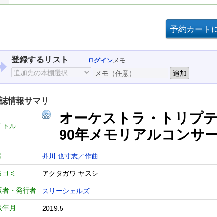
登録するリスト
ログイン
メモ
誌情報サマリ
オーケストラ・トリプテ
イトル
90年メモリアルコンサ
名
芥川 也寸志／作曲
名ヨミ
アクタガワ ヤスシ
版者・発行者
スリーシェルズ
版年月
2019.5