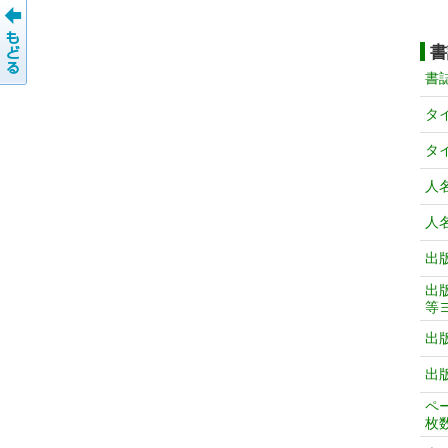
書
書
タ
タ
人
人
出
出
等
出
出
ペ
枚