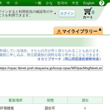
大
中
小
一般
かな
한국어
中文
English
0
グインすると利用状況の確認等のサ
ビスを利用できます。
カート
マイライブラリー
所蔵している場合、そちらの方が早く借りられることもあります。
書館に申し込み、県立図書館の資料を取り寄せることもできます。
オカリブサーチ（岡山県図書館横断検索）
配架場所
状態
貸出
2F視聴覚
貸出可
○