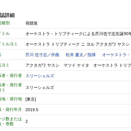
誌詳細
誌種別
視聴覚
イトル
オーケストラ・トリプティークによる芥川也寸志生誕90
イトルヨミ
オーケストラ トリプティーク ニ ヨル アクタガワ ヤスシ
名
芥川 也寸志／作曲
松井 慶太／指揮
オーケストラ・
名ヨミ
アクタガワ ヤスシ マツイ ケイタ オーケストラ トリ
版者・発行者
スリーシェルズ
版者・発行者
スリーシェルズ
ヨミ
版地・発行地
[東京]
版・発行年月
2019.5
ージ数または
2
数・巻数