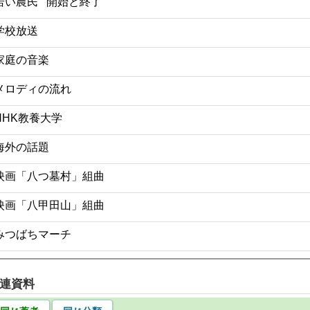
若い農民 開始と終了
学校放送
家庭の音楽
メロディの流れ
NHK教養大学
海外の話題
映画「八つ墓村」組曲
映画「八甲田山」組曲
みつばちマーチ
連資料