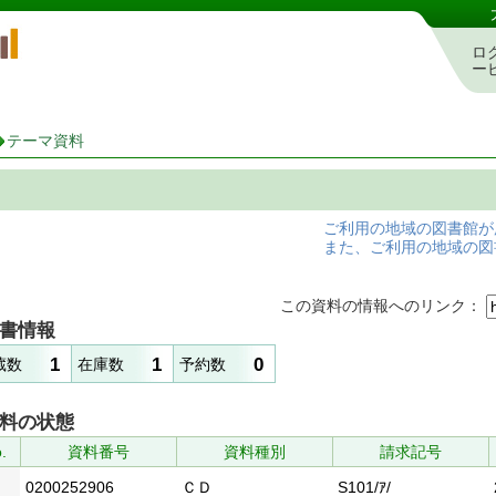
岡山県立図書館 蔵書検索・予約システム
ロ
ー
テーマ資料
ご利用の地域の図書館が
また、ご利用の地域の図
この資料の情報へのリンク：
書情報
1
1
0
蔵数
在庫数
予約数
料の状態
.
資料番号
資料種別
請求記号
0200252906
ＣＤ
S101/ｱ/