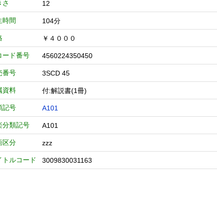
きさ
12
生時間
104分
格
￥４０００
コード番号
4560224350450
売番号
3SCD 45
属資料
付:解説書(1冊)
類記号
A101
楽分類記号
A101
語区分
zzz
イトルコード
3009830031163