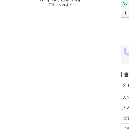
ログイン
すると表紙画像を
No.
ご覧になれます
1
書
タ
人
人
出
出