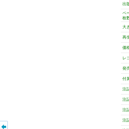
出
ペ
枚
大
再
価
レ
発
付
注
注
注
注