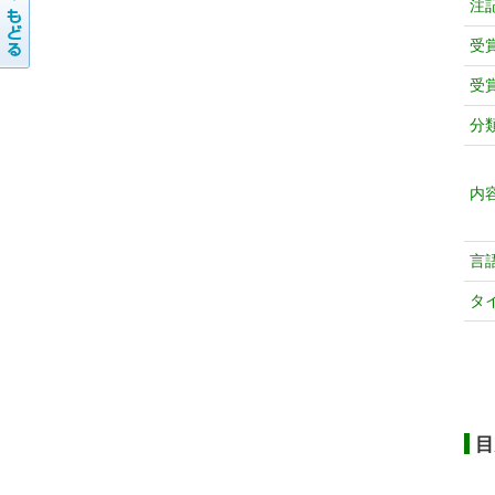
注
受
受
分
内
言
タ
目