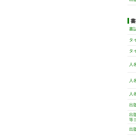
書
書
タ
タ
人
人
人
出
出
等
出