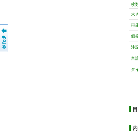
枚
大
再
価
注
言
タ
目
内