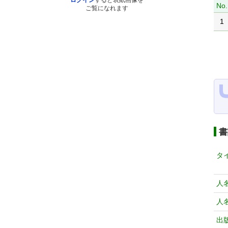
ログイン
すると表紙画像を
No.
ご覧になれます
1
書
タ
人
人
出