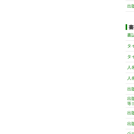
出
書
書
タ
タ
人
人
出
出
等
出
出
ペ