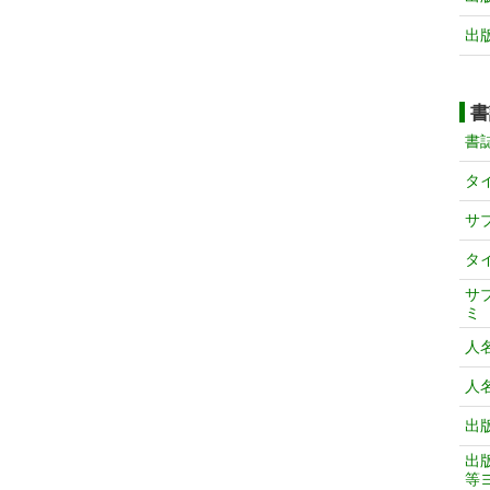
出
書
書
タ
サ
タ
サ
ミ
人
人
出
出
等