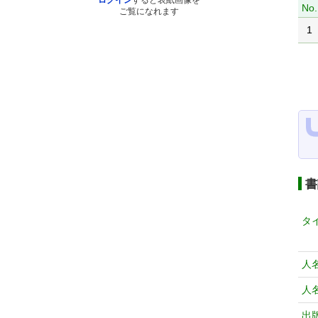
ログイン
すると表紙画像を
No.
ご覧になれます
1
書
タ
人
人
出