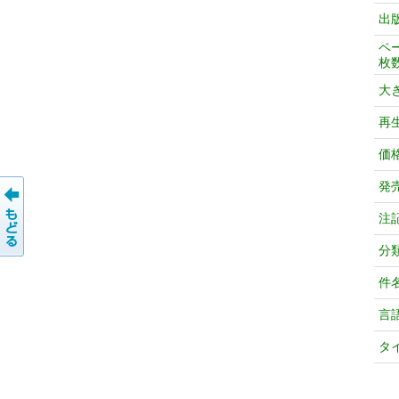
出
ペ
枚
大
再
価
発
注
分
件
言
タ