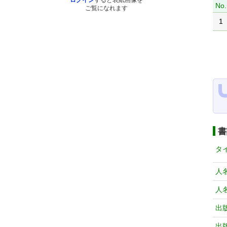
ログイン
すると表紙画像を
No.
ご覧になれます
1
書
タ
人
人
出
出