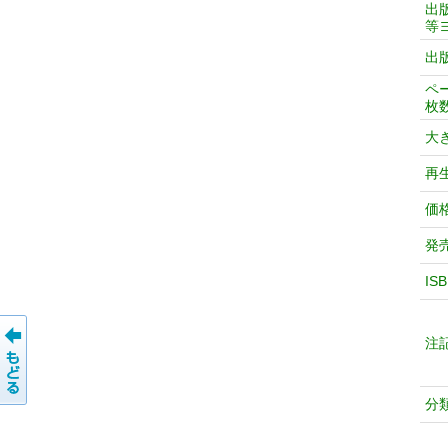
出
等
出
ペ
枚
大
再
価
発
IS
注
分