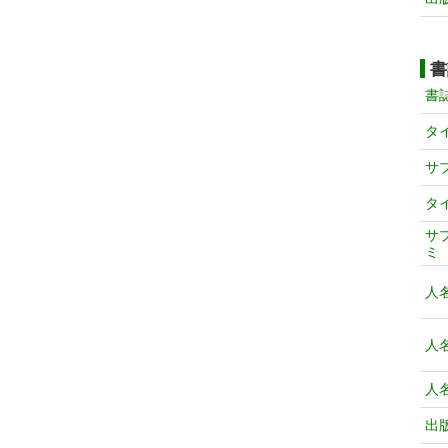
書
書
タ
サ
タ
サ
ミ
人
人
人
出