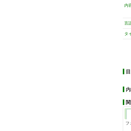
内
言
タ
目
内
関
フ