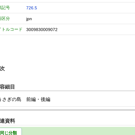
類記号
726.5
語区分
jpn
イトルコード
3009830009072
次
容細目
うさぎの島 前編・後編
連資料
同じ分類