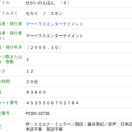
イトル
せかいのえほん 〔４〕
イトルヨミ
セカイ ノ エホン
版者・発行者
マーベラスエンターテイメント
版者・発行者
マーベラスエンターテイメント
ヨミ
版・発行年月
〔２００５．１０〕
ージ数または
１
数・巻数
きさ
１２
生時間
２０分
格
￥３８００
コード番号
４５３５５０６７０２７８４
売番号
PCBX-10735
作：イエルク・ミュラー／朗読：藤谷美紀／音声：日本
記
本語字幕 英語字幕