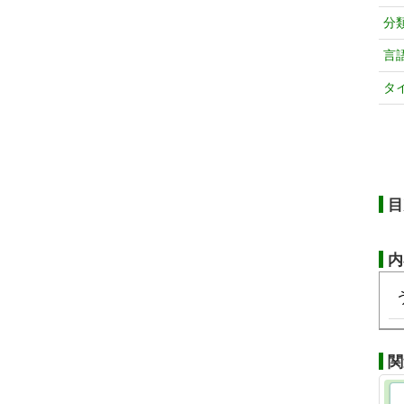
分
言
タ
目
内
関