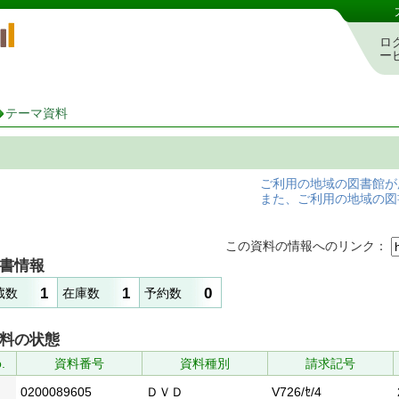
岡山県立図書館 蔵書検索・予約システム
ロ
ー
テーマ資料
ご利用の地域の図書館が
また、ご利用の地域の図
この資料の情報へのリンク：
書情報
1
1
0
蔵数
在庫数
予約数
料の状態
.
資料番号
資料種別
請求記号
0200089605
ＤＶＤ
V726/ｾ/4