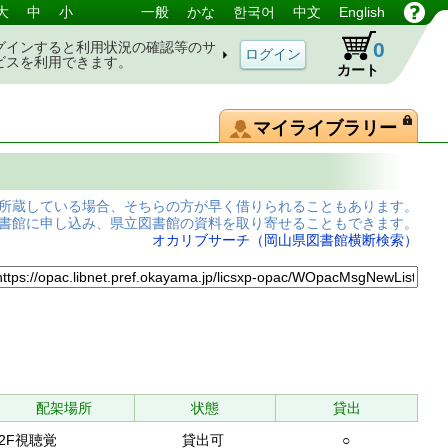
大
中
小
一般
かな
한국어
中文
English
0
グインすると利用状況の確認等のサ
ビスを利用できます。
カート
マイライブラリー
所蔵している場合、そちらの方が早く借りられることもあります。
書館に申し込み、県立図書館の資料を取り寄せることもできます。
オカリブサーチ（岡山県図書館横断検索）
配架場所
状態
貸出
2F視聴覚
貸出可
○