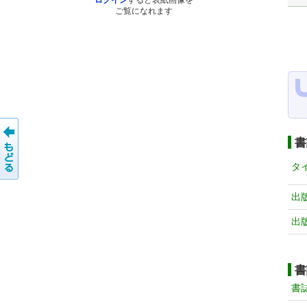
ログイン
すると表紙画像を
ご覧になれます
書
タ
出
出
書
書