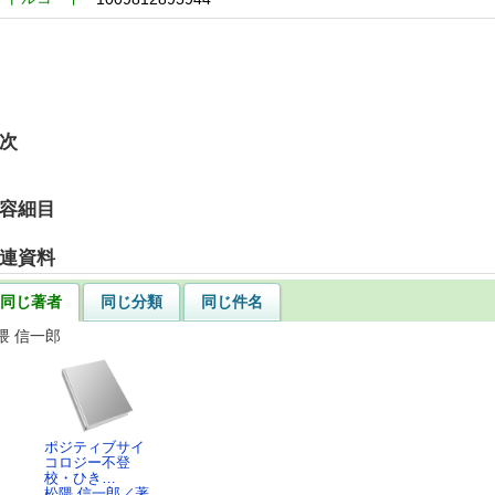
次
容細目
連資料
同じ著者
同じ分類
同じ件名
隈 信一郎
ポジティブサイ
コロジー不登
校・ひき…
松隈 信一郎／著