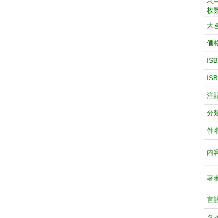
ペ
枚
大
価
IS
IS
注
分
件
内
著
言
タ