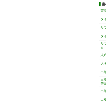
書
書
タ
サ
タ
サ
ミ
人
人
出
出
等
出
出