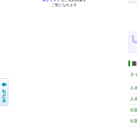
ログイン
すると表紙画像を
ご覧になれます
書
タ
人
人
出
出