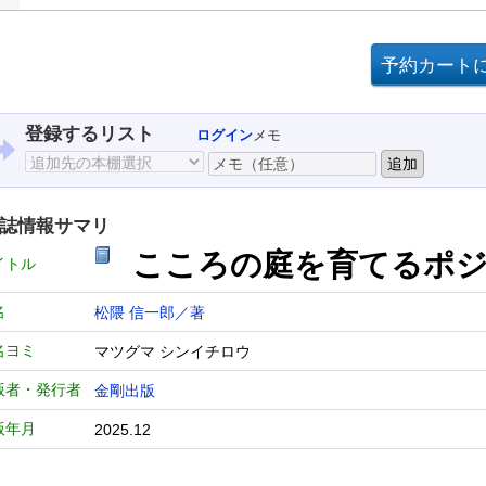
登録するリスト
ログイン
メモ
誌情報サマリ
こころの庭を育てるポ
イトル
名
松隈 信一郎／著
名ヨミ
マツグマ シンイチロウ
版者・発行者
金剛出版
版年月
2025.12