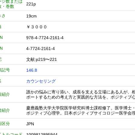
ージ数または
221p
数・巻数
きさ
19cm
格
￥３０００
BN
978-4-7724-2161-4
BN
4-7724-2161-4
記
文献:p219〜221
類記号
146.8
名
カウンセリング
誰かの悩みに寄り添い、成長を支える立場にある人が、
容紹介
ポートするための考え方と実践的な方法を、ポジティブ
慶應義塾大学大学院医学研究科博士課程修了。医学博士
者紹介
ポジティブ心理学。日本ポジティブサイコロジー医学会
語区分
JPN
イトルコード
1009812895944