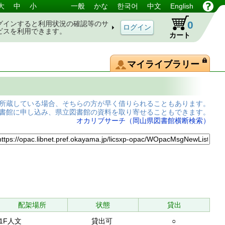
大
中
小
一般
かな
한국어
中文
English
0
グインすると利用状況の確認等のサ
ビスを利用できます。
カート
マイライブラリー
所蔵している場合、そちらの方が早く借りられることもあります。
書館に申し込み、県立図書館の資料を取り寄せることもできます。
オカリブサーチ（岡山県図書館横断検索）
配架場所
状態
貸出
1F人文
貸出可
○