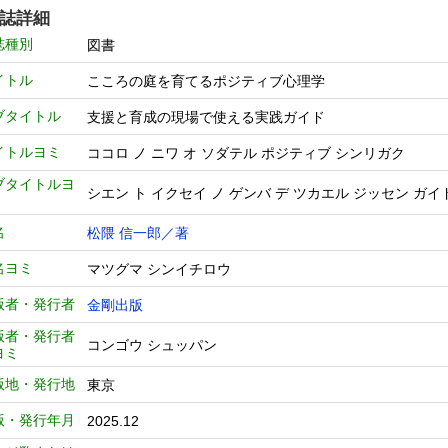
誌詳細
誌種別
図書
イトル
こころの庭を育てるポジティブ心理学
ブタイトル
支援と育成の現場で使える実践ガイド
イトルヨミ
ココロ ノ ニワ オ ソダテル ポジティブ シンリガク
ブタイトルヨ
シエン ト イクセイ ノ ゲンバ デ ツカエル ジッセン ガイ
名
松隈 信一郎／著
名ヨミ
マツグマ シンイチロウ
版者・発行者
金剛出版
版者・発行者
コンゴウ シュッパン
ヨミ
版地・発行地
東京
版・発行年月
2025.12