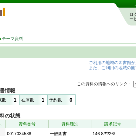
岡山県立図書館 蔵書検索・予約システム
ロ
ー
テーマ資料
ご利用の地域の図書館が
また、ご利用の地域の図
この資料の情報へのリンク：
書情報
1
1
0
蔵数
在庫数
予約数
料の状態
.
資料番号
資料種別
請求記号
0017034588
一般図書
146.8/ﾏﾂ26/