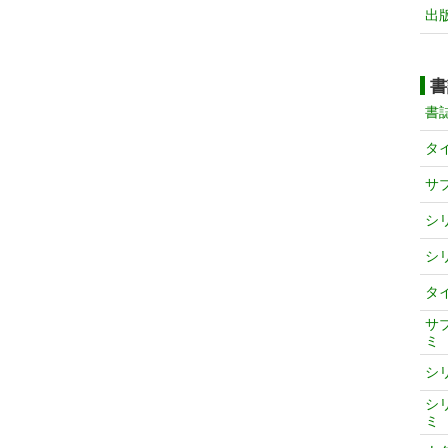
出
書
書
タ
サ
シ
シ
タ
サ
ミ
シ
シ
ミ