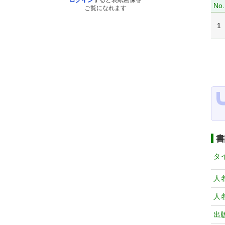
ログイン
すると表紙画像を
No.
ご覧になれます
1
書
タ
人
人
出