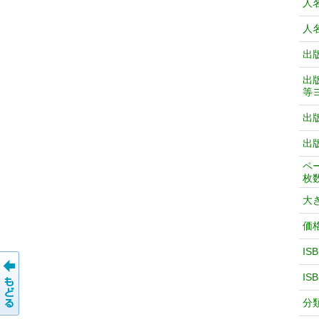
人
人
出
出
等
出
出
ペ
枚
大
価
IS
IS
分