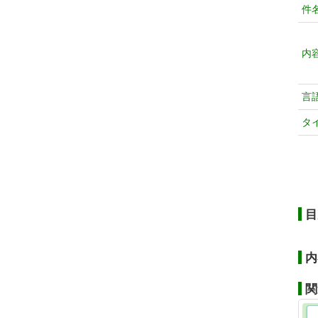
件
内
言
タ
目
内
関