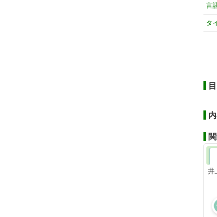
言
タ
目
内
関
井