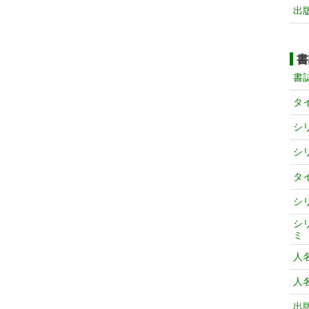
出
書
書
タ
シ
シ
タ
シ
シ
ミ
人
人
出