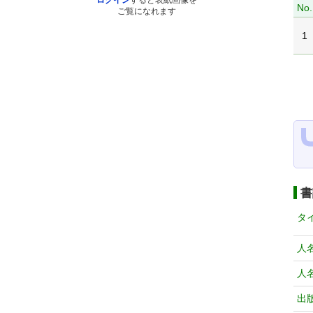
ログイン
すると表紙画像を
No.
ご覧になれます
1
書
タ
人
人
出