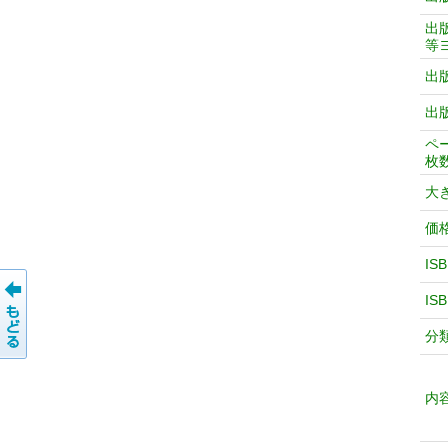
出
等
出
出
ペ
枚
大
価
IS
IS
分
内