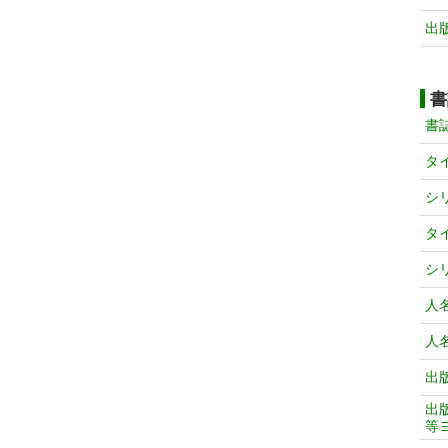
出
書
書
タ
シ
タ
シ
人
人
出
出
等