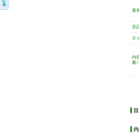
著
言
タ
内
書
目
内