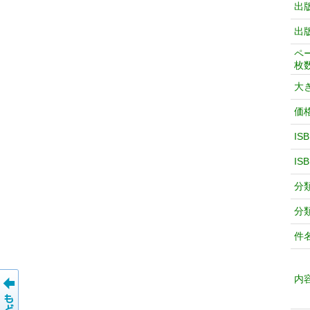
出
出
ペ
枚
大
価
IS
IS
分
分
件
内