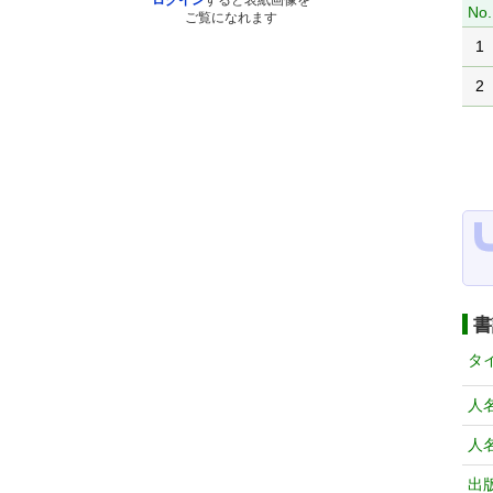
ログイン
すると表紙画像を
No.
ご覧になれます
1
2
書
タ
人
人
出