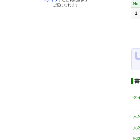
ログイン
すると表紙画像を
No.
ご覧になれます
1
書
タ
人
人
出