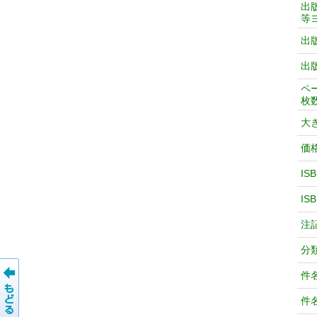
出
等
出
出
ペ
枚
大
価
IS
IS
注
分
件
件