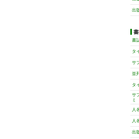
出
書
書
タ
サ
並
タ
サ
ミ
人
人
出