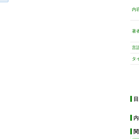
内
著
言
タ
目
内
関