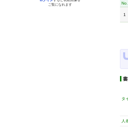
ログイン
すると表紙画像を
No.
ご覧になれます
1
書
タ
人