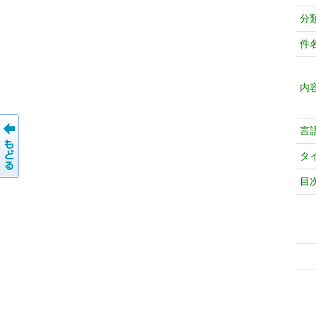
分
件
内
言
タ
目