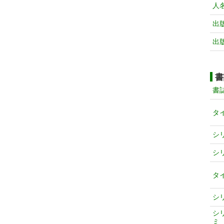
人
出
出
書
書
タ
シ
シ
タ
シ
シ
ミ