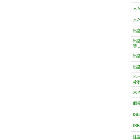
人
人
出
出
等
出
出
ペ
枚
大
価
IS
IS
注