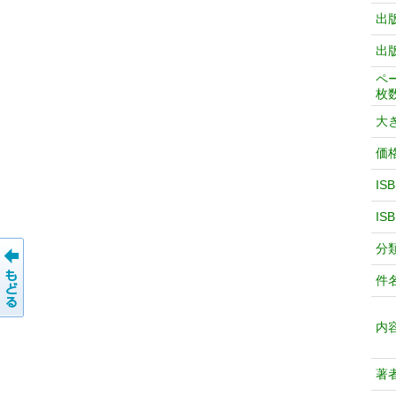
出
出
ペ
枚
大
価
IS
IS
分
件
内
著