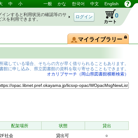
大
中
小
一般
かな
한국어
中文
English
0
グインすると利用状況の確認等のサ
ビスを利用できます。
カート
マイライブラリー
所蔵している場合、そちらの方が早く借りられることもあります。
書館に申し込み、県立図書館の資料を取り寄せることもできます。
オカリブサーチ（岡山県図書館横断検索）
配架場所
状態
貸出
2F社会
貸出可
○