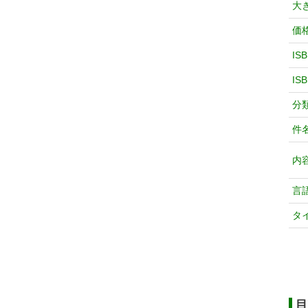
大
価
IS
IS
分
件
内
言
タ
目