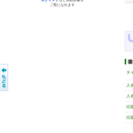
ログイン
すると表紙画像を
ご覧になれます
書
タ
人
人
出
出