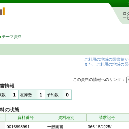
岡山県立図書館 蔵書検索・予約システム
ロ
ー
テーマ資料
ご利用の地域の図書館が
また、ご利用の地域の図
この資料の情報へのリンク：
書情報
1
1
0
蔵数
在庫数
予約数
料の状態
.
資料番号
資料種別
請求記号
0016898991
一般図書
366.15/ｺｳ25/