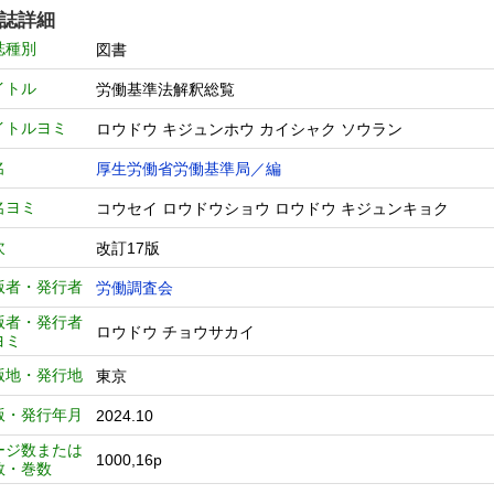
誌詳細
誌種別
図書
イトル
労働基準法解釈総覧
イトルヨミ
ロウドウ キジュンホウ カイシャク ソウラン
名
厚生労働省労働基準局／編
名ヨミ
コウセイ ロウドウショウ ロウドウ キジュンキョク
次
改訂17版
版者・発行者
労働調査会
版者・発行者
ロウドウ チョウサカイ
ヨミ
版地・発行地
東京
版・発行年月
2024.10
ージ数または
1000,16p
数・巻数