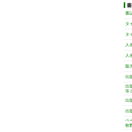
書
書
タ
タ
人
人
版
出
出
等
出
出
ペ
枚