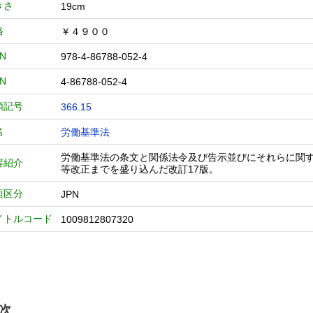
きさ
19cm
格
￥４９００
BN
978-4-86788-052-4
BN
4-86788-052-4
類記号
366.15
名
労働基準法
労働基準法の条文と関係法令及び告示並びにそれらに関す
容紹介
等改正までを盛り込んだ改訂17版。
語区分
JPN
イトルコード
1009812807320
次