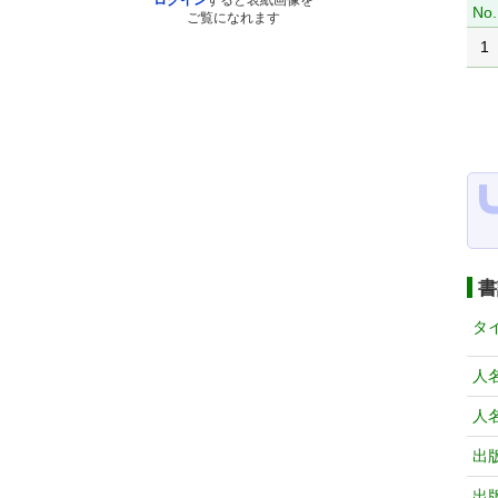
ログイン
すると表紙画像を
No.
ご覧になれます
1
書
タ
人
人
出
出