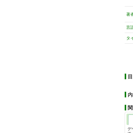
著
言
タ
目
内
関
デ