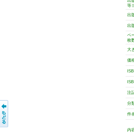
出
等
出
出
ペ
枚
大
価
IS
IS
注
分
件
内