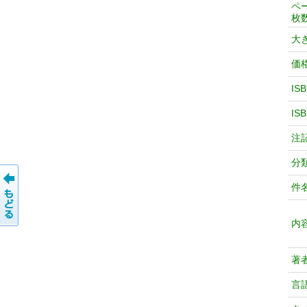
ペ
枚
大
価
IS
IS
注
分
件
内
著
言