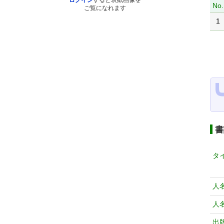
ログイン
すると表紙画像を
No.
ご覧になれます
1
書
タ
人
人
出