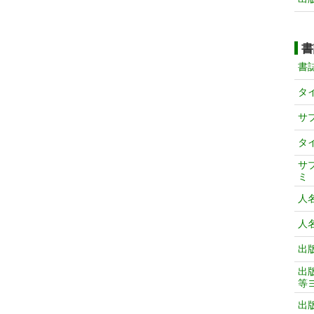
書
書
タ
サ
タ
サ
ミ
人
人
出
出
等
出