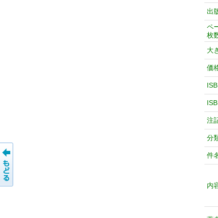
出
ペ
枚
大
価
IS
IS
注
分
件
内