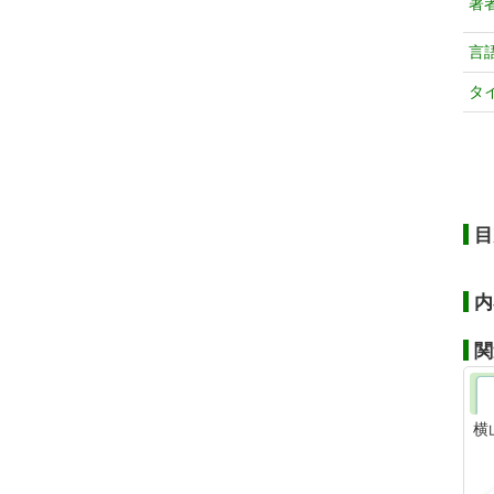
著
言
タ
目
内
関
横