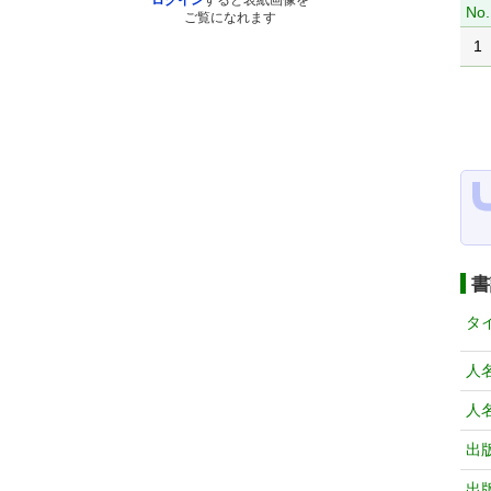
ログイン
すると表紙画像を
No.
ご覧になれます
1
書
タ
人
人
出
出