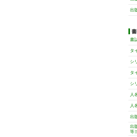
出
書
書
タ
シ
タ
シ
人
人
出
出
等