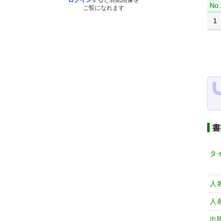
ログイン
すると表紙画像を
No.
ご覧になれます
1
書
タ
人
人
出