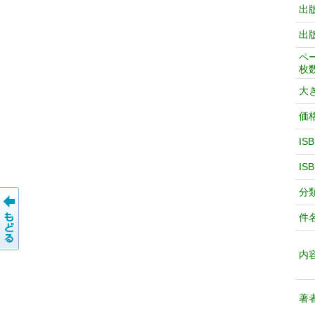
出
出
ペ
枚
大
価
IS
IS
分
件
内
著