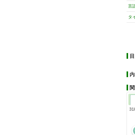
言
タ
目
内
関
31