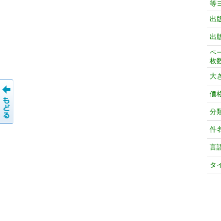
等
出
出
ペ
枚
大
価
分
件
言
タ