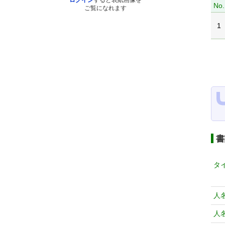
ログイン
すると表紙画像を
No.
ご覧になれます
1
書
タ
人
人