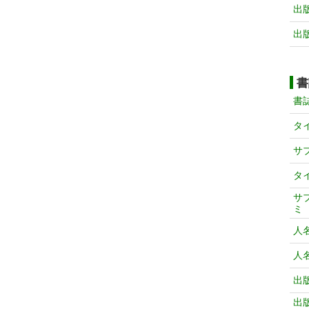
出
出
書
書
タ
サ
タ
サ
ミ
人
人
出
出