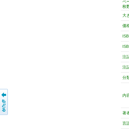
ペ
枚
大
価
IS
IS
注
注
分
内
著
言