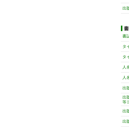
出
書
書
タ
タ
人
人
出
出
等
出
出