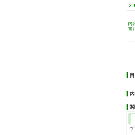
タ
内
書
目
内
関
ヴ