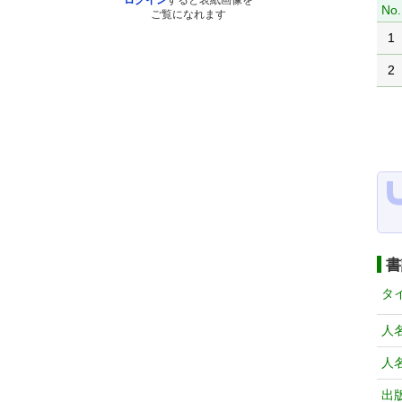
ログイン
すると表紙画像を
No.
ご覧になれます
1
2
書
タ
人
人
出