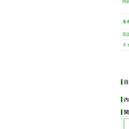
内
著
言
タ
目
内
関