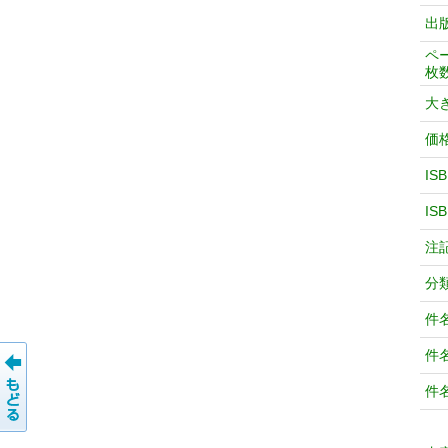
出
ペ
枚
大
価
IS
IS
注
分
件
件
件