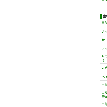
書
書
タ
サ
タ
サ
ミ
人
人
出
出
等
出