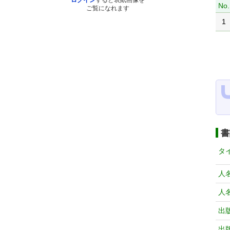
ログイン
すると表紙画像を
No.
ご覧になれます
1
書
タ
人
人
出
出