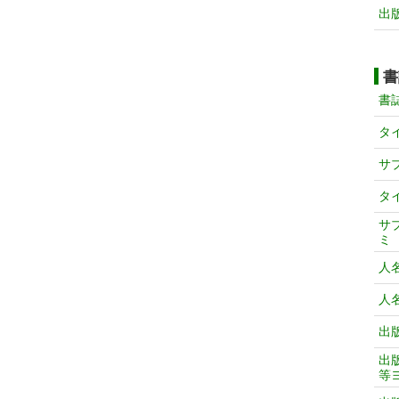
出
書
書
タ
サ
タ
サ
ミ
人
人
出
出
等