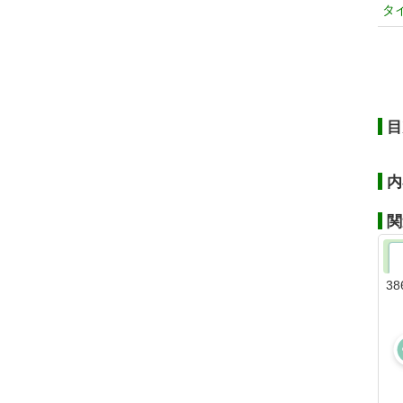
タ
目
内
関
38