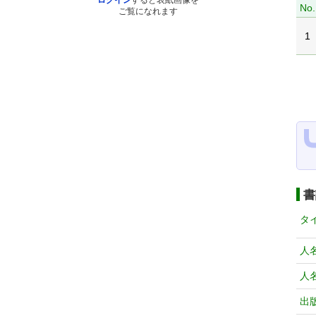
ログイン
すると表紙画像を
No.
ご覧になれます
1
書
タ
人
人
出