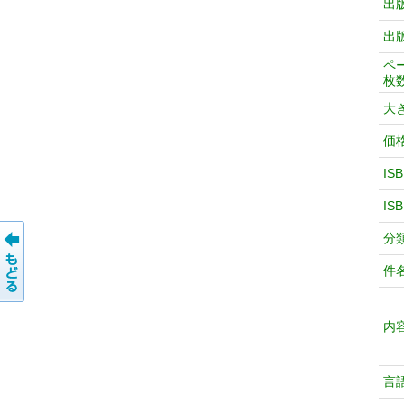
出
出
ペ
枚
大
価
IS
IS
分
件
内
言