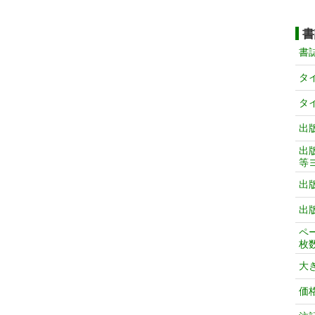
書
書
タ
タ
出
出
等
出
出
ペ
枚
大
価