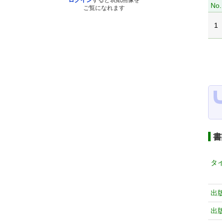
ログイン
すると表紙画像を
No.
ご覧になれます
1
書
タ
出
出