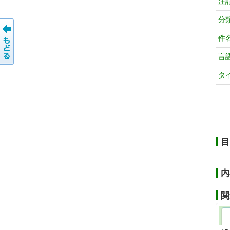
注
分
件
言
タ
目
内
関