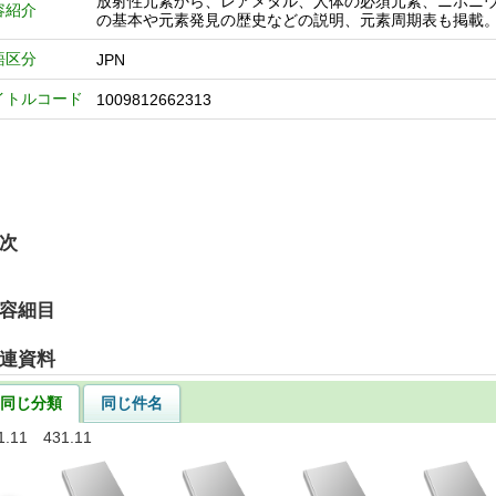
放射性元素から、レアメタル、人体の必須元素、ニホニウ
容紹介
の基本や元素発見の歴史などの説明、元素周期表も掲載
語区分
JPN
イトルコード
1009812662313
次
容細目
連資料
同じ分類
同じ件名
1.11 431.11