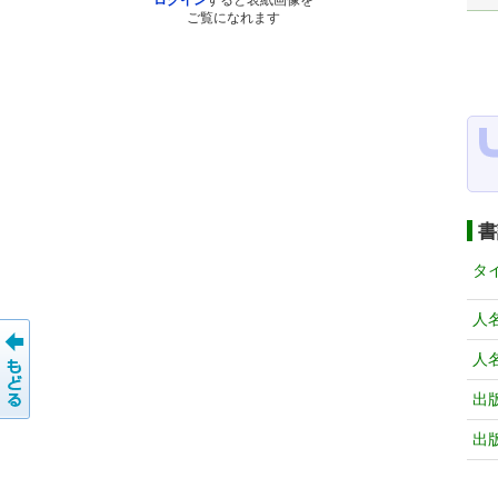
ログイン
すると表紙画像を
ご覧になれます
書
タ
人
人
出
出