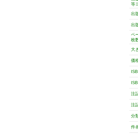
等
出
出
ペ
枚
大
価
IS
IS
注
注
分
件