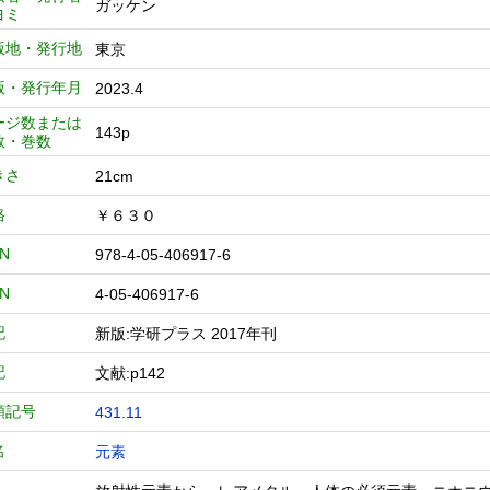
ガッケン
ヨミ
版地・発行地
東京
版・発行年月
2023.4
ージ数または
143p
数・巻数
きさ
21cm
格
￥６３０
BN
978-4-05-406917-6
BN
4-05-406917-6
記
新版:学研プラス 2017年刊
記
文献:p142
類記号
431.11
名
元素