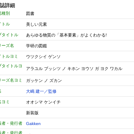
誌詳細
誌種別
図書
イトル
美しい元素
ブタイトル
あらゆる物質の「基本要素」がよくわかる!
リーズ名
学研の図鑑
イトルヨミ
ウツクシイ ゲンソ
ブタイトルヨ
アラユル ブッシツ ノ キホン ヨウソ ガ ヨク ワカル
リーズ名ヨミ
ガッケン ノ ズカン
名
大嶋 建一／監修
名ヨミ
オオシマ ケンイチ
新装版
版者・発行者
Gakken
版者・発行者