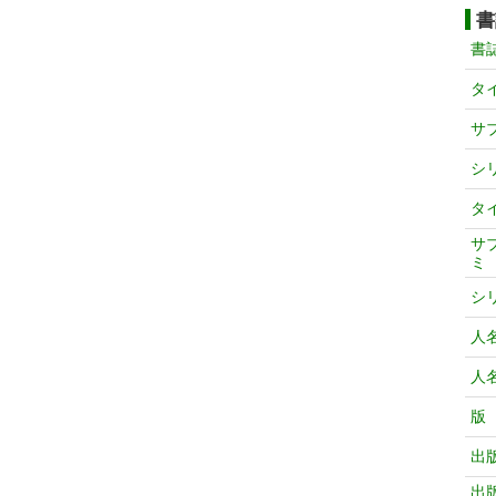
書
書
タ
サ
シ
タ
サ
ミ
シ
人
人
版
出
出