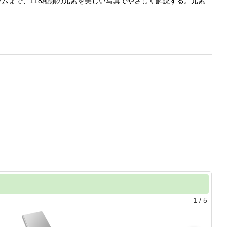
ムまで、118種類の元素を美しい写真でやさしく解説する。元素
。
1
/
5