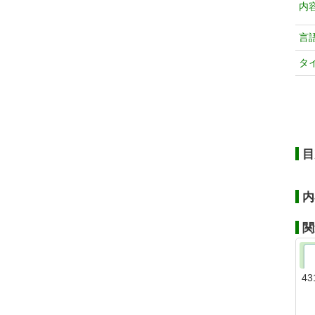
内
言
タ
目
内
関
43