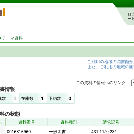
岡山県立図書館 蔵書検索・予約システム
ロ
ー
テーマ資料
ご利用の地域の図書館が
また、ご利用の地域の図
この資料の情報へのリンク：
書情報
1
1
0
蔵数
在庫数
予約数
料の状態
.
資料番号
資料種別
請求記号
0016316960
一般図書
431.11/ｵｵ23/