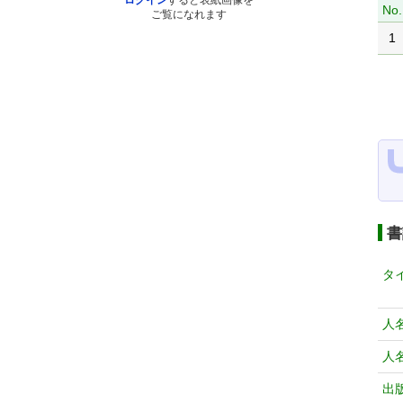
ログイン
すると表紙画像を
No.
ご覧になれます
1
書
タ
人
人
出