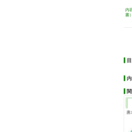
内
書
目
内
関
唐