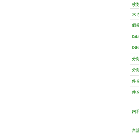
枚
大
価
IS
IS
分
分
件
件
内
言