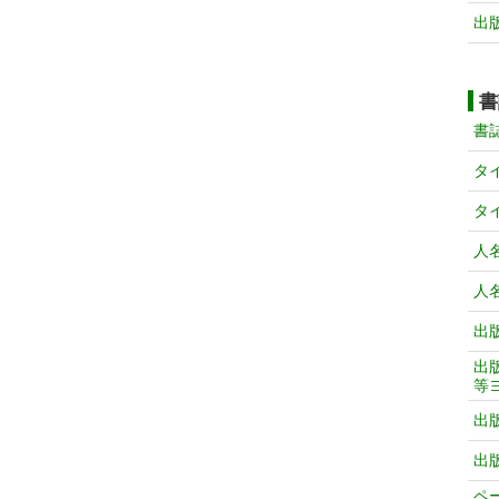
出
書
書
タ
タ
人
人
出
出
等
出
出
ペ