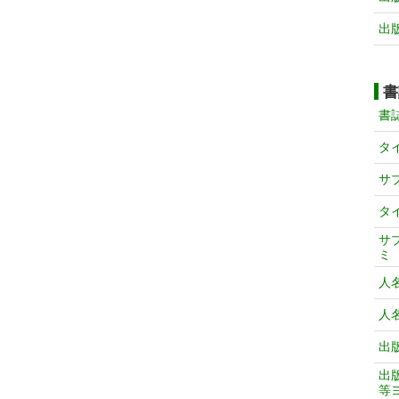
出
書
書
タ
サ
タ
サ
ミ
人
人
出
出
等