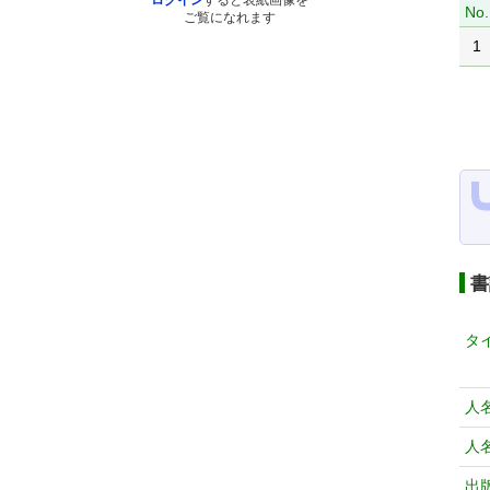
ログイン
すると表紙画像を
No.
ご覧になれます
1
書
タ
人
人
出