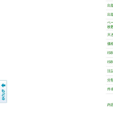
出
出
ペ
枚
大
価
IS
IS
注
分
件
内