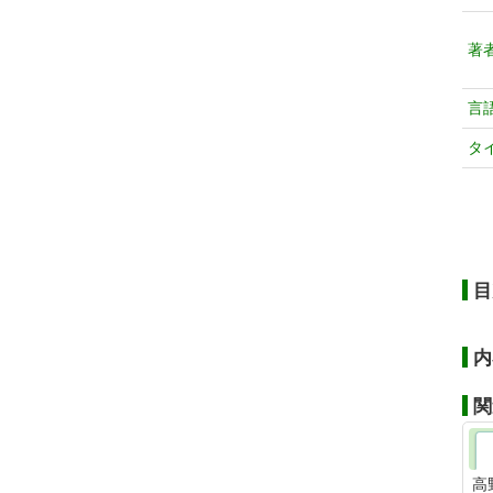
著
言
タ
目
内
関
高