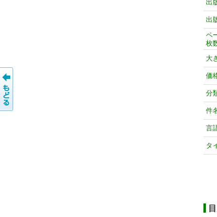
出
出
ペ
枚
大
価
分
件
言
タ
目