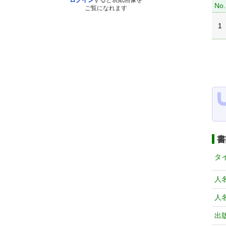
ログイン
すると表紙画像を
No.
ご覧になれます
1
書
タ
人
人
出