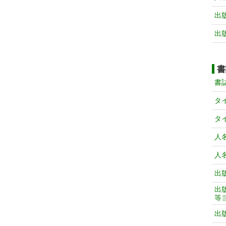
出
出
書
書
タ
タ
人
人
出
出
等
出