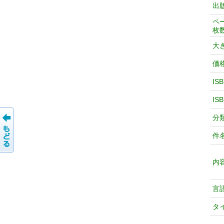
出
ペ
枚
大
価
IS
IS
分
件
内
言
タ