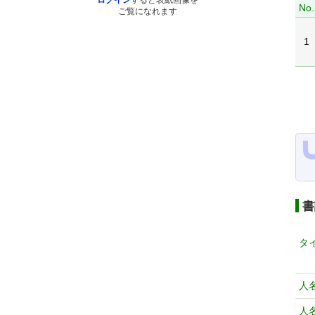
ログイン
すると表紙画像を
No.
ご覧になれます
1
書
タ
人
人