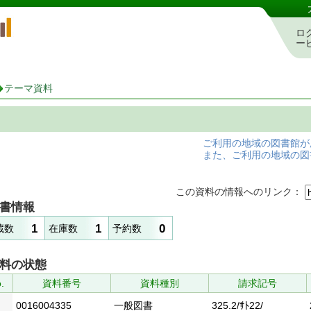
岡山県立図書館 蔵書検索・予約システム
ロ
ー
テーマ資料
ご利用の地域の図書館が
また、ご利用の地域の図
この資料の情報へのリンク：
書情報
1
1
0
蔵数
在庫数
予約数
料の状態
.
資料番号
資料種別
請求記号
0016004335
一般図書
325.2/ｻﾄ22/