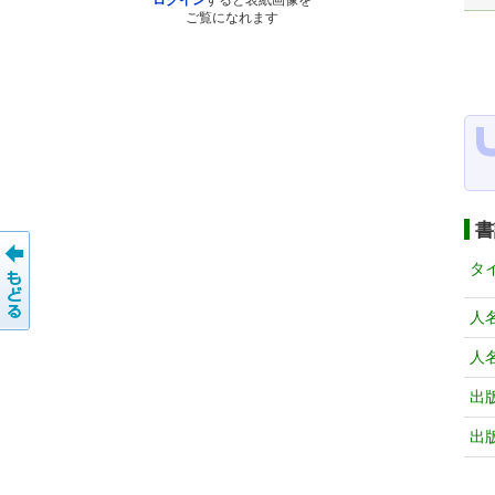
ログイン
すると表紙画像を
ご覧になれます
書
タ
人
人
出
出