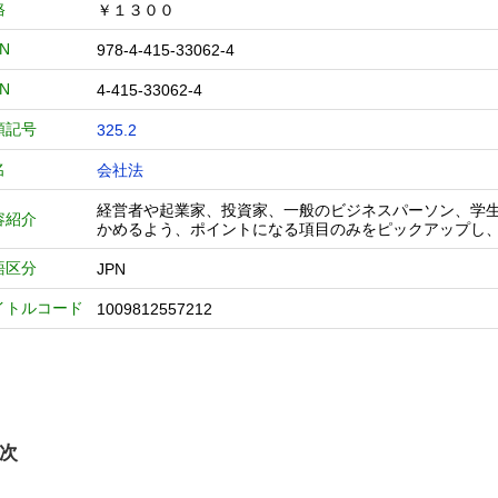
格
￥１３００
BN
978-4-415-33062-4
BN
4-415-33062-4
類記号
325.2
名
会社法
経営者や起業家、投資家、一般のビジネスパーソン、学
容紹介
かめるよう、ポイントになる項目のみをピックアップし
語区分
JPN
イトルコード
1009812557212
次