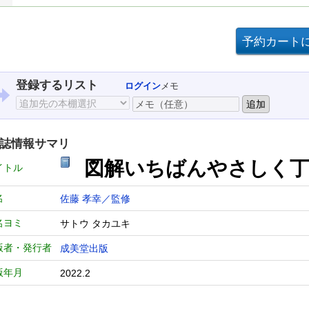
登録するリスト
ログイン
メモ
誌情報サマリ
図解いちばんやさしく丁
イトル
名
佐藤 孝幸／監修
名ヨミ
サトウ タカユキ
版者・発行者
成美堂出版
版年月
2022.2