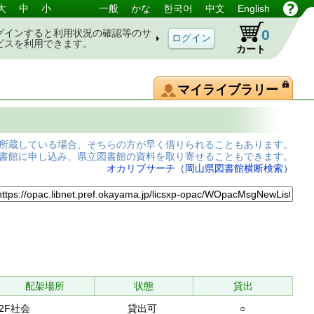
大
中
小
一般
かな
한국어
中文
English
0
グインすると利用状況の確認等のサ
ビスを利用できます。
カート
マイライブラリー
所蔵している場合、そちらの方が早く借りられることもあります。
書館に申し込み、県立図書館の資料を取り寄せることもできます。
オカリブサーチ（岡山県図書館横断検索）
配架場所
状態
貸出
2F社会
貸出可
○