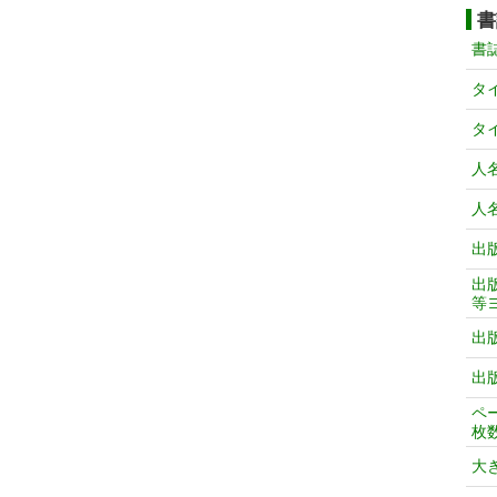
書
書
タ
タ
人
人
出
出
等
出
出
ペ
枚
大