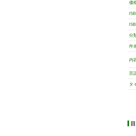
価
IS
IS
分
件
内
言
タ
目