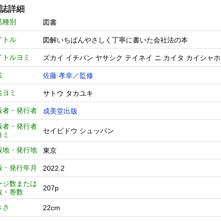
誌詳細
誌種別
図書
イトル
図解いちばんやさしく丁寧に書いた会社法の本
イトルヨミ
ズカイ イチバン ヤサシク テイネイ ニ カイタ カイシャホ
名
佐藤 孝幸／監修
名ヨミ
サトウ タカユキ
版者・発行者
成美堂出版
版者・発行者
セイビドウ シュッパン
ヨミ
版地・発行地
東京
版・発行年月
2022.2
ージ数または
207p
数・巻数
きさ
22cm