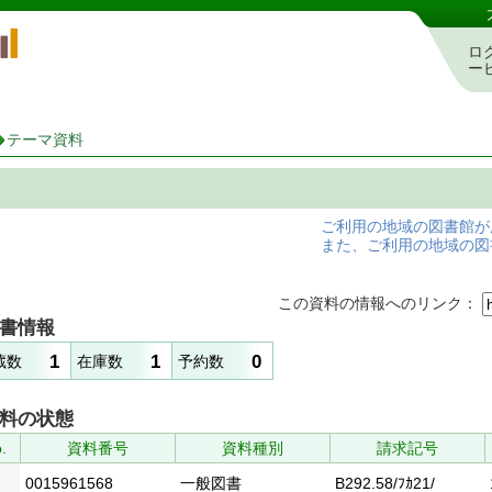
岡山県立図書館 蔵書検索・予約システム
ロ
ー
テーマ資料
ご利用の地域の図書館が
また、ご利用の地域の図
この資料の情報へのリンク：
書情報
1
1
0
蔵数
在庫数
予約数
料の状態
.
資料番号
資料種別
請求記号
0015961568
一般図書
B292.58/ﾌｶ21/