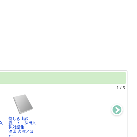
1
/
5
愉しき山談
名もなき山へ
深田久弥の万葉
日本百名
久
義 ： 深田久
深田 久弥／著
登山
山 ： (大雪
弥対話集
深田 久弥／講演
他10山)
著
深田 久弥／ほ
深田 久弥／著,
か…
…