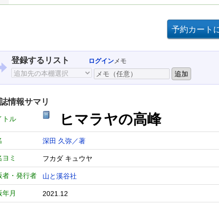
登録するリスト
ログイン
メモ
誌情報サマリ
ヒマラヤの高峰
イトル
名
深田 久弥／著
名ヨミ
フカダ キュウヤ
版者・発行者
山と溪谷社
版年月
2021.12