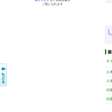
ログイン
すると表紙画像を
ご覧になれます
書
タ
人
人
出
出