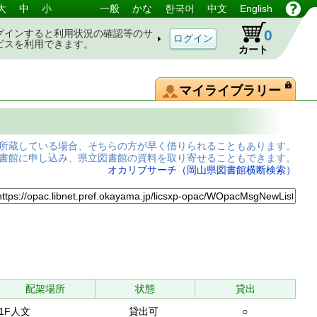
大
中
小
一般
かな
한국어
中文
English
0
グインすると利用状況の確認等のサ
ビスを利用できます。
カート
マイライブラリー
所蔵している場合、そちらの方が早く借りられることもあります。
書館に申し込み、県立図書館の資料を取り寄せることもできます。
オカリブサーチ（岡山県図書館横断検索）
配架場所
状態
貸出
1F人文
貸出可
○