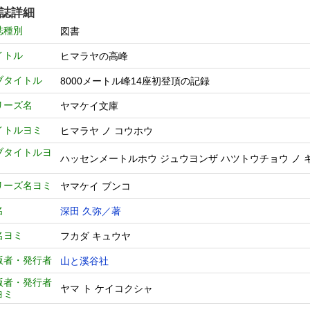
誌詳細
誌種別
図書
イトル
ヒマラヤの高峰
ブタイトル
8000メートル峰14座初登頂の記録
リーズ名
ヤマケイ文庫
イトルヨミ
ヒマラヤ ノ コウホウ
ブタイトルヨ
ハッセンメートルホウ ジュウヨンザ ハツトウチョウ ノ 
リーズ名ヨミ
ヤマケイ ブンコ
名
深田 久弥／著
名ヨミ
フカダ キュウヤ
版者・発行者
山と溪谷社
版者・発行者
ヤマ ト ケイコクシャ
ヨミ