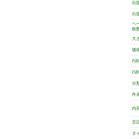
出
出
ペ
枚
大
価
IS
IS
分
件
内
言
タ