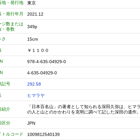
版地・発行地
東京
版・発行年月
2021.12
ージ数または
349p
数・巻数
きさ
15cm
格
￥１１００
BN
978-4-635-04929-0
BN
4-635-04929-0
類記号
292.58
名
ヒマラヤ
「日本百名山」の著者として知られる深田久弥は、ヒマラ
容紹介
の人と山とのかかわりを克明に調べて記した深田の遺作
語区分
JPN
イトルコード
1009812540139