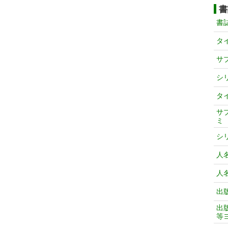
書
書
タ
サ
シ
タ
サ
ミ
シ
人
人
出
出
等