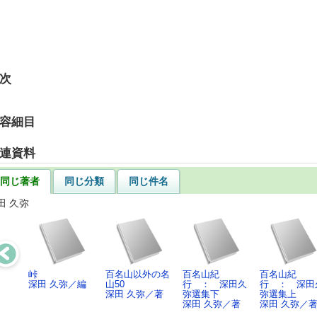
次
容細目
連資料
同じ著者
同じ分類
同じ件名
田 久弥
峠
百名山以外の名
百名山紀
百名山紀
深田 久弥／編
山50
行 ： 深田久
行 ： 深田
深田 久弥／著
弥選集下
弥選集上
深田 久弥／著
深田 久弥／