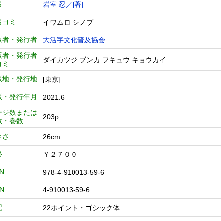
名
岩室 忍／[著]
名ヨミ
イワムロ シノブ
版者・発行者
大活字文化普及協会
版者・発行者
ダイカツジ ブンカ フキュウ キョウカイ
ヨミ
版地・発行地
[東京]
版・発行年月
2021.6
ージ数または
203p
数・巻数
きさ
26cm
格
￥２７００
BN
978-4-910013-59-6
BN
4-910013-59-6
記
22ポイント・ゴシック体