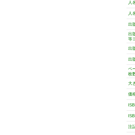
人
人
出
出
等
出
出
ペ
枚
大
価
IS
IS
注