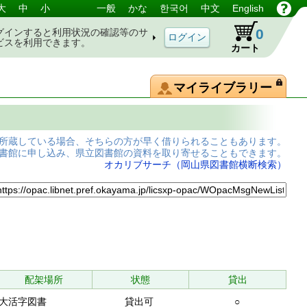
大
中
小
一般
かな
한국어
中文
English
0
グインすると利用状況の確認等のサ
ビスを利用できます。
カート
マイライブラリー
所蔵している場合、そちらの方が早く借りられることもあります。
書館に申し込み、県立図書館の資料を取り寄せることもできます。
オカリブサーチ（岡山県図書館横断検索）
配架場所
状態
貸出
大活字図書
貸出可
○