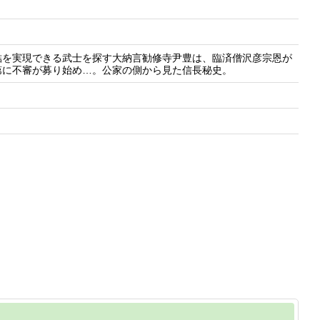
結を実現できる武士を探す大納言勧修寺尹豊は、臨済僧沢彦宗恩が
第に不審が募り始め…。公家の側から見た信長秘史。