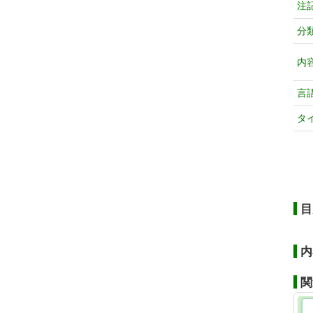
注
分
内
言
タ
目
内
関