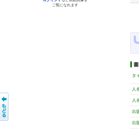
ログイン
すると表紙画像を
ご覧になれます
書
タ
人
人
出
出