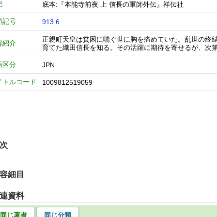
記
底本:『本能寺前夜 上 信長の軍師外伝』祥伝社
類記号
913.6
正親町天皇は貧困に喘ぐ世に胸を痛めていた。乱世の終
容紹介
育てた織田信長を知る。その活躍に期待を寄せるが、次
語区分
JPN
イトルコード
1009812519059
次
容細目
連資料
同じ著者
同じ分類