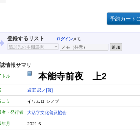
登録するリスト
ログイン
メモ
誌情報サマリ
本能寺前夜 上2
イトル
名
岩室 忍／[著]
名ヨミ
イワムロ シノブ
版者・発行者
大活字文化普及協会
版年月
2021.6