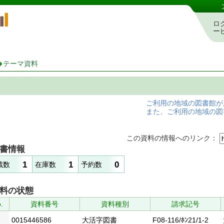
岡山県立図書館 蔵書検索・予約システム
ロ
ー
テーマ資料
ご利用の地域の図書館が
また、ご利用の地域の図
この資料の情報へのリンク：
書情報
1
1
0
蔵数
在庫数
予約数
料の状態
.
資料番号
資料種別
請求記号
0015446586
大活字図書
F08-116/ﾎﾝ21/1-2