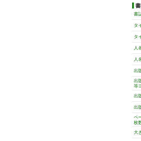
書
書
タ
タ
人
人
出
出
等
出
出
ペ
枚
大