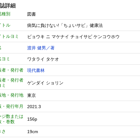
誌詳細
誌種別
図書
イトル
病気に負けない!「ちょいサビ」健康法
イトルヨミ
ビョウキ ニ マケナイ チョイサビ ケンコウホウ
名
渡井 健男／著
名ヨミ
ワタライ タケオ
版者・発行者
現代書林
版者・発行者
ゲンダイ ショリン
ヨミ
版地・発行地
東京
版・発行年月
2021.3
ージ数または
156p
数・巻数
きさ
19cm