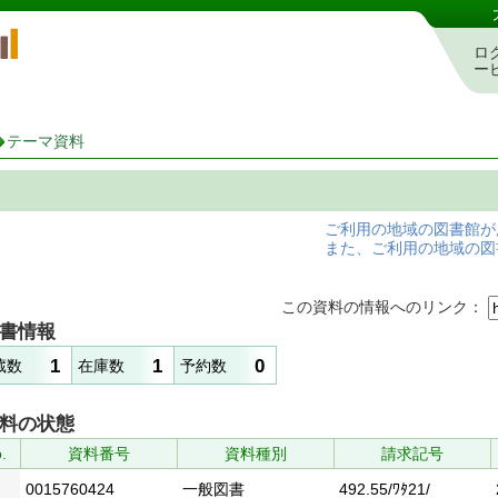
岡山県立図書館 蔵書検索・予約システム
ロ
ー
テーマ資料
ご利用の地域の図書館が
また、ご利用の地域の図
この資料の情報へのリンク：
書情報
1
1
0
蔵数
在庫数
予約数
料の状態
.
資料番号
資料種別
請求記号
0015760424
一般図書
492.55/ﾜﾀ21/