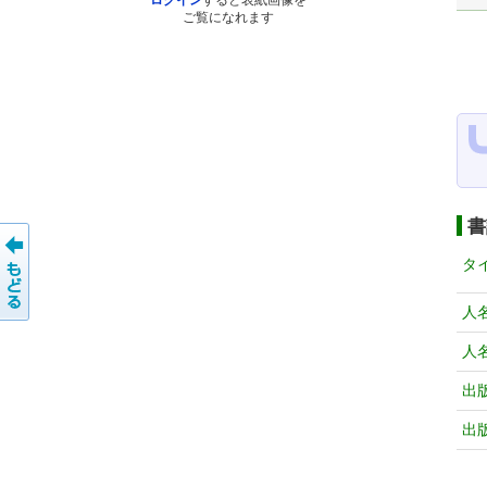
ログイン
すると表紙画像を
ご覧になれます
書
タ
人
人
出
出