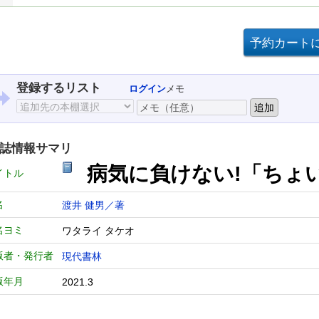
登録するリスト
ログイン
メモ
誌情報サマリ
病気に負けない!「ちょ
イトル
名
渡井 健男／著
名ヨミ
ワタライ タケオ
版者・発行者
現代書林
版年月
2021.3