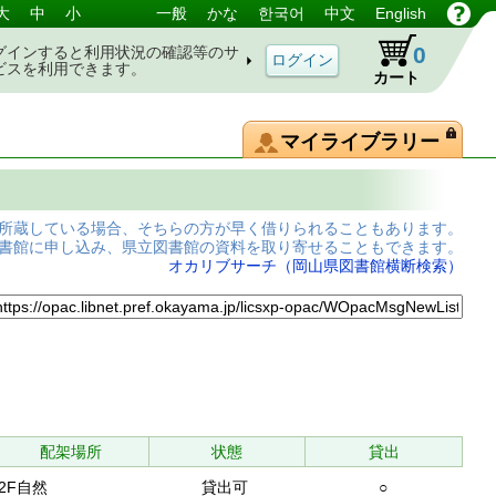
大
中
小
一般
かな
한국어
中文
English
0
グインすると利用状況の確認等のサ
ビスを利用できます。
カート
マイライブラリー
所蔵している場合、そちらの方が早く借りられることもあります。
書館に申し込み、県立図書館の資料を取り寄せることもできます。
オカリブサーチ（岡山県図書館横断検索）
配架場所
状態
貸出
2F自然
貸出可
○