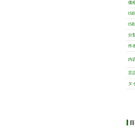
価
IS
IS
分
件
内
言
タ
目