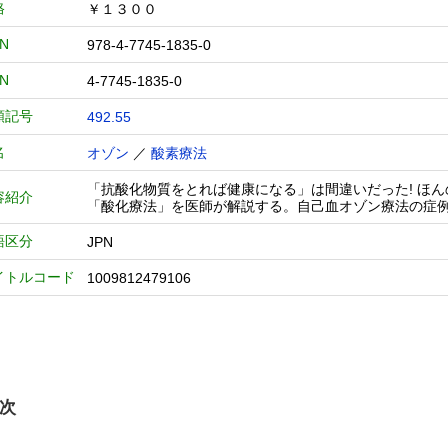
格
￥１３００
BN
978-4-7745-1835-0
BN
4-7745-1835-0
類記号
492.55
名
オゾン
／
酸素療法
「抗酸化物質をとれば健康になる」は間違いだった! ほ
容紹介
「酸化療法」を医師が解説する。自己血オゾン療法の症
語区分
JPN
イトルコード
1009812479106
次