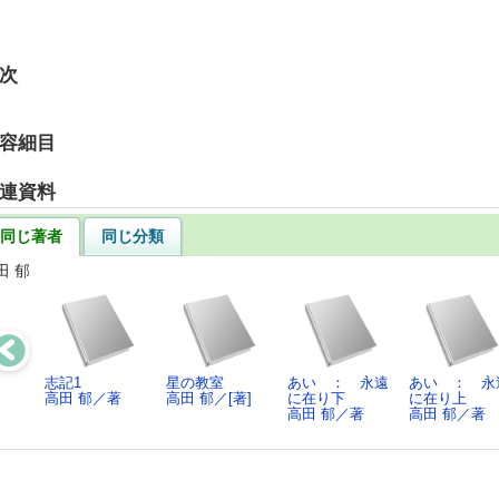
次
容細目
連資料
同じ著者
同じ分類
田 郁
志記1
星の教室
あい ： 永遠
あい ： 永
高田 郁／著
高田 郁／[著]
に在り下
に在り上
高田 郁／著
高田 郁／著