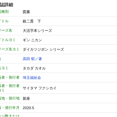
誌詳細
誌種別
図書
イトル
銀二貫 下
リーズ名
大活字本シリーズ
イトルヨミ
ギン ニカン
リーズ名ヨミ
ダイカツジボン シリーズ
名
高田 郁／著
名ヨミ
タカダ カオル
版者・発行者
埼玉福祉会
版者・発行者
サイタマ フクシカイ
ヨミ
版地・発行地
新座
版・発行年月
2020.5
ージ数または