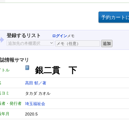
登録するリスト
ログイン
メモ
誌情報サマリ
銀二貫 下
イトル
名
高田 郁／著
名ヨミ
タカダ カオル
版者・発行者
埼玉福祉会
版年月
2020.5