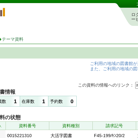
岡山県立図書館 蔵書検索・予約システム
ロ
ー
テーマ資料
ご利用の地域の図書館が
また、ご利用の地域の図
この資料の情報へのリンク：
書情報
1
1
0
蔵数
在庫数
予約数
料の状態
.
資料番号
資料種別
請求記号
0015221310
大活字図書
F45-199/ｷﾝ20/2