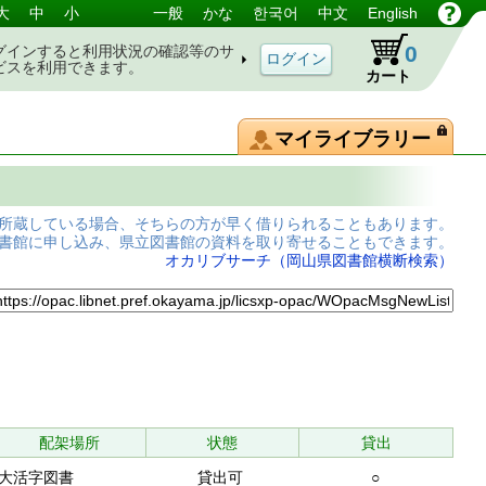
大
中
小
一般
かな
한국어
中文
English
0
グインすると利用状況の確認等のサ
ビスを利用できます。
カート
マイライブラリー
所蔵している場合、そちらの方が早く借りられることもあります。
書館に申し込み、県立図書館の資料を取り寄せることもできます。
オカリブサーチ（岡山県図書館横断検索）
配架場所
状態
貸出
大活字図書
貸出可
○