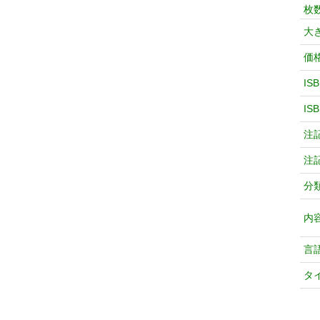
枚
大
価
IS
IS
注
注
分
内
言
タ