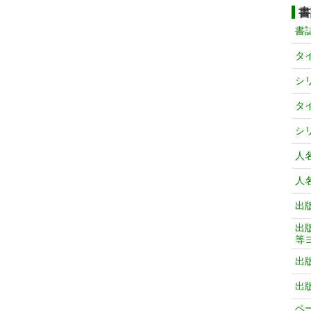
書
書
タ
シ
タ
シ
人
人
出
出
等
出
出
ペ