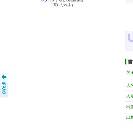
ログイン
すると表紙画像を
ご覧になれます
書
タ
人
人
出
出