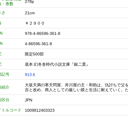
278p
数・巻数
きさ
21cm
格
￥２９００
BN
978-4-86596-361-8
BN
4-86596-361-8
記
限定500部
記
底本:幻冬舎時代小説文庫『銀二貫』
類記号
913.6
大坂天満の寒天問屋、井川屋の主・和助は、仇討ちで父
容紹介
吉と改め、商人としての厳しい躾と生活に耐えていく。
語区分
JPN
イトルコード
1009812403323