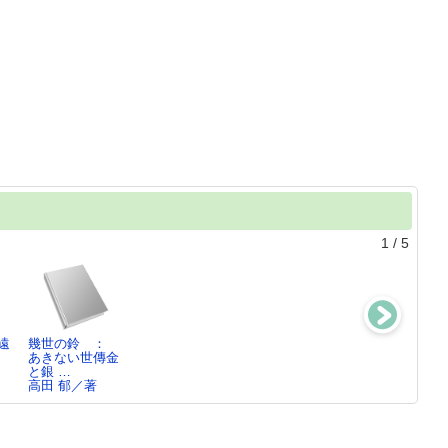
1
/
5
遠
幾世の鈴 ：
契り橋 ： あ
駅の名は夜明
あきない世傳金
あきない世傳金
きない世傳金と
高田 郁／著
と銀13
と銀 …
銀 特…
高田 郁／著
高田 郁／著
高田 郁／著