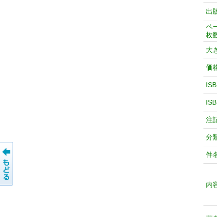
出
ペ
枚
大
価
IS
IS
注
分
件
内