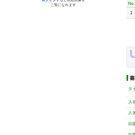
ログイン
すると表紙画像を
No.
ご覧になれます
1
書
タ
人
人
出
出