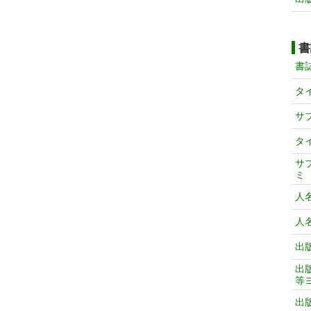
書
書
タ
サ
タ
サ
ミ
人
人
出
出
等
出