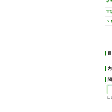
著
言
タ
目
内
関
出