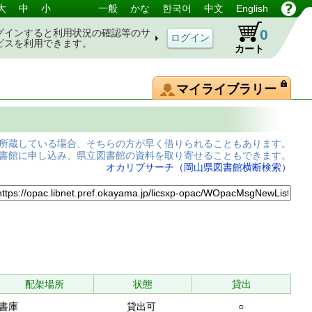
大
中
小
一般
かな
한국어
中文
English
0
グインすると利用状況の確認等のサ
ビスを利用できます。
カート
マイライブラリー
所蔵している場合、そちらの方が早く借りられることもあります。
書館に申し込み、県立図書館の資料を取り寄せることもできます。
オカリブサーチ（岡山県図書館横断検索）
配架場所
状態
貸出
書庫
貸出可
○