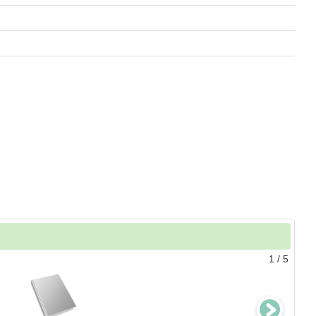
1
/
5