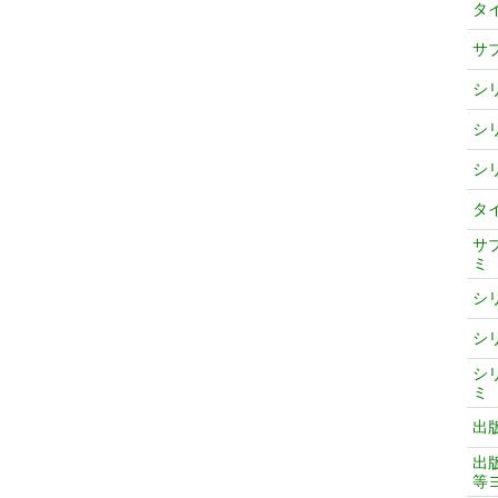
タ
サ
シ
シ
シ
タ
サ
ミ
シ
シ
シ
ミ
出
出
等