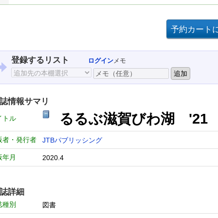
登録するリスト
ログイン
メモ
誌情報サマリ
るるぶ滋賀びわ湖 '2
イトル
版者・発行者
JTBパブリッシング
版年月
2020.4
誌詳細
誌種別
図書