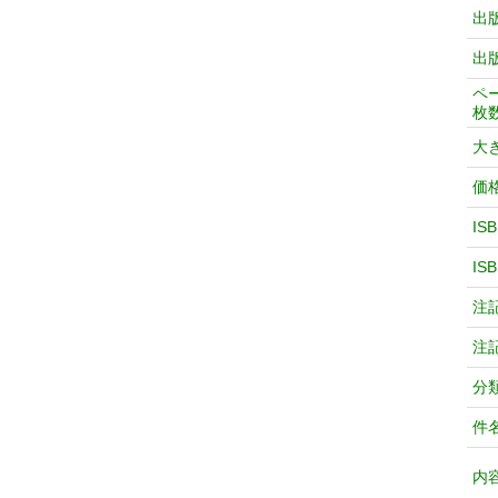
出
出
ペ
枚
大
価
IS
IS
注
注
分
件
内