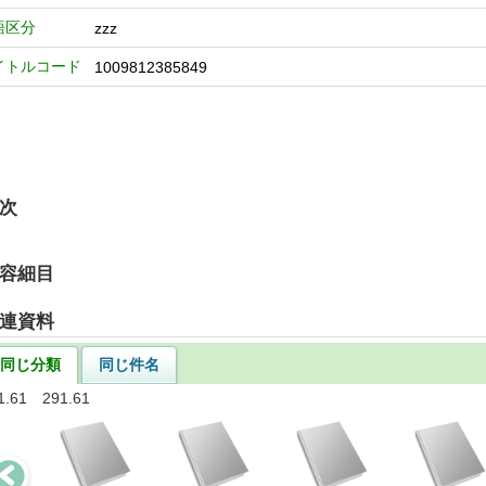
語区分
zzz
イトルコード
1009812385849
次
容細目
連資料
同じ分類
同じ件名
1.61 291.61