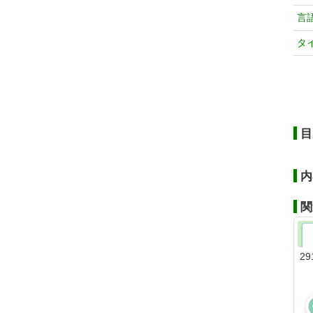
言
タ
目
内
関
29