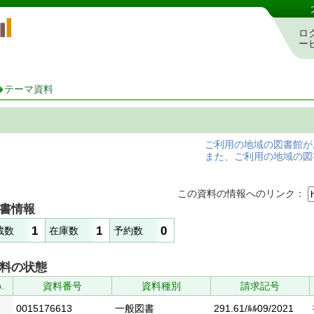
岡山県立図書館 蔵書検索・予約システム
ロ
ー
テーマ資料
ご利用の地域の図書館が
また、ご利用の地域の図
この資料の情報へのリンク：
書情報
1
1
0
蔵数
在庫数
予約数
料の状態
.
資料番号
資料種別
請求記号
0015176613
一般図書
291.61/ﾙﾙ09/2021