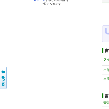
ログイン
すると表紙画像を
ご覧になれます
書
タ
出
出
書
書