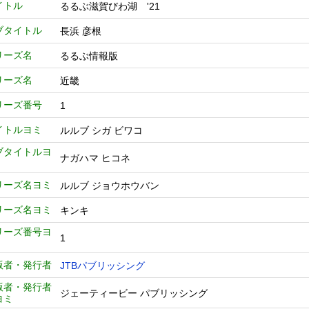
イトル
るるぶ滋賀びわ湖 '21
ブタイトル
長浜 彦根
リーズ名
るるぶ情報版
リーズ名
近畿
リーズ番号
1
イトルヨミ
ルルブ シガ ビワコ
ブタイトルヨ
ナガハマ ヒコネ
リーズ名ヨミ
ルルブ ジョウホウバン
リーズ名ヨミ
キンキ
リーズ番号ヨ
1
版者・発行者
JTBパブリッシング
版者・発行者
ジェーティービー パブリッシング
ヨミ