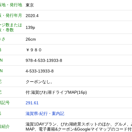
版地・発行地
東京
版・発行年月
2020.4
ージ数または
139p
数・巻数
きさ
26cm
格
￥９８０
BN
978-4-533-13933-8
BN
4-533-13933-8
記
クーポンなし。
記
付:滋賀びわ湖ドライブMAP(16p)
類記号
291.61
名
滋賀県-紀行・案内記
滋賀1DAYプラン、びわ湖絶景スポットのほか、グルメ
容紹介
MAP、電子書籍&クーポン&Googleマイマップのコード付