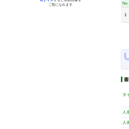
ログイン
すると表紙画像を
No.
ご覧になれます
1
書
タ
人
人