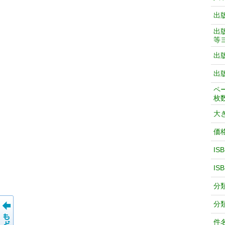
出
出
等
出
出
ペ
枚
大
価
IS
IS
分
分
件