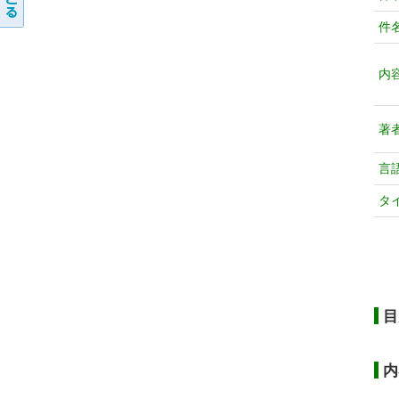
件
内
著
言
タ
目
内